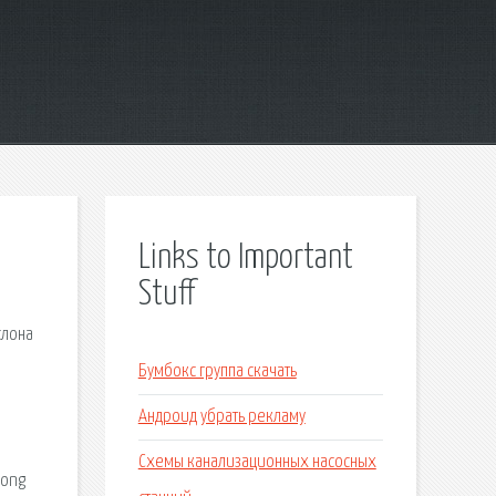
Links to Important
Stuff
слона
Бумбокс группа скачать
Андроид убрать рекламу
Схемы канализационных насосных
Song