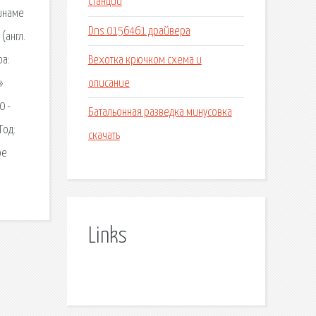
станций
Бинаме
Dns 0156461 драйвера
(англ.
Вехотка крючком схема и
ра:
описание
»
0 -
Батальонная разведка минусовка
Год:
скачать
ое
Links