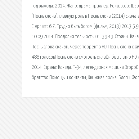
Год выхода: 2014. Жанр: драма, триллер. Режиссер: Ша
"Песнь слона", главную роль в Песнь слона (2014) cкачат
Elephant 6.7. Трудно быть богом (фильм, 2013) 2013 5.
10.09.2014. Продолжительность: 01: 39:49. Страны: Кан
Песнь слона cкачать через торрент в HD. Песнь слона cкача
488 голосовПеснь слона смотреть онлайн бесплатно HD к
2014. Страна: Канада. Т-34, легендарная машина Второ
братство Помощь и контакты; Книжная полка; Блоги; Фо