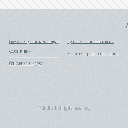
A
Скачать ходячие мертвецы 5
Лучшие электронную книгу
сезон в mp4
Как менять рингтон на iphone
Самсунг на виндовс
5
© Untitled. All rights reserved.