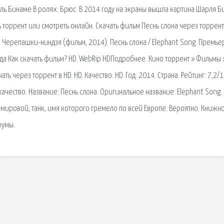
рль Бинаме В ролях: Брюс. В 2014 году на экраны вышла картина Шарля 
ь торрент или смотреть онлайн. Скачать фильм Песнь слона через торрент 
9. Черепашки-ниндзя (фильм, 2014). Песнь слона / Elephant Song. Премье
ада Как скачать фильм? HD. WebRip HDПодробнее. Кино торрент » Фильмы 
ть через торрент в HD. HD. Качество: HD. Год: 2014. Страна. Рейтинг: 7,2/1
ачество. Название: Песнь слона. Оригинальное название: Elephant Song. 
й мировой, танк, имя которого гремело по всей Европе. Вероятно. Книжн
румы.