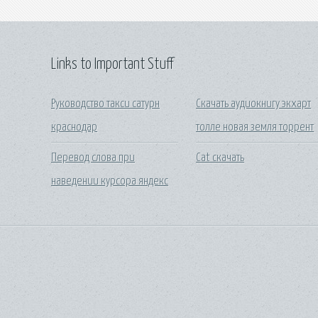
Links to Important Stuff
Руководство такси сатурн
Скачать аудиокнигу экхарт
краснодар
толле новая земля торрент
Перевод слова при
Cat скачать
наведении курсора яндекс