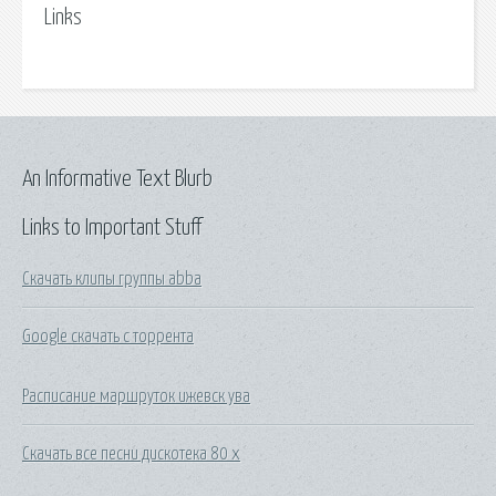
Links
An Informative Text Blurb
Links to Important Stuff
Скачать клипы группы abba
Google скачать с торрента
Расписание маршруток ижевск ува
Скачать все песни дискотека 80 х