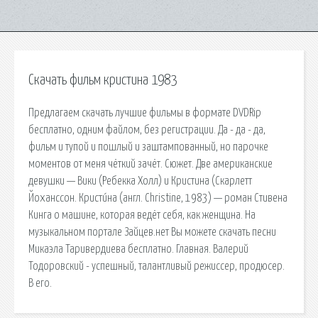
Скачать фильм кристина 1983
Предлагаем скачать лучшие фильмы в формате DVDRip
бесплатно, одним файлом, без регистрации. Да - да - да,
фильм и тупой и пошлый и заштампованный, но парочке
моментов от меня чёткий зачёт. Сюжет. Две американские
девушки — Вики (Ребекка Холл) и Кристина (Скарлетт
Йоханссон. Кристи́на (англ. Christine, 1983) — роман Стивена
Кинга о машине, которая ведёт себя, как женщина. На
музыкальном портале Зайцев.нет Вы можете скачать песни
Микаэла Таривердиева бесплатно. Главная. Валерий
Тодоровский - успешный, талантливый режиссер, продюсер.
В его.