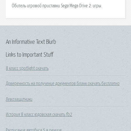
Обитель игровой приставки Sega Mega Drive 2: игры.
An Informative Text Blurb
Links to Important Stuff
8 класс spotlight скачать
Доверенность на получение документов бланк скачать бесплатно
Левозащитники
История 8 класс юдовская скачать fb2
Расписание автобуса 5 в речице