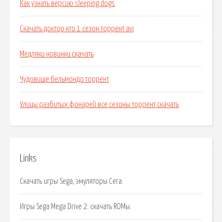
Как узнать версию sleeping dogs
Скачать доктор кто 1 сезон торрент avi
Медляки новинки скачать
Чудовище бельмондо торрент
Улицы разбитых фонарей все сезоны торрент скачать
Links
Скачать игры Sega, эмуляторы Сега.
Игры Sega Mega Drive 2: скачать ROMы.