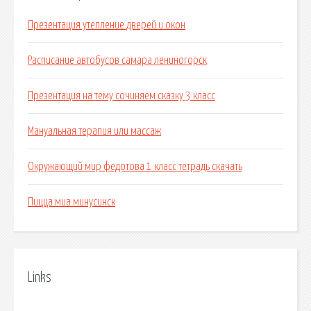
Презентация утепление дверей и окон
Расписание автобусов самара лениногорск
Презентация на тему сочиняем сказку 3 класс
Мануальная терапия или массаж
Окружающий мир федотова 1 класс тетрадь скачать
Пицца миа минусинск
Links