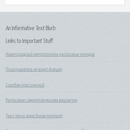
An Informative Text Blurb
Links to Important Stuff
Нижегородский метрополитен расписание поездов
Проигрыватель не видит флешку
Сокобан классический
Расписание самолетов москва вашингтон
Текст песни дима билан телепорт