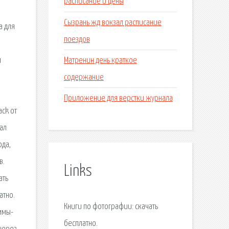
расписание и цены
Сызрань жд вокзал расписание
а для
поездов
Матренин день краткое
м
содержание
Приложение для верстки журнала
ack от
чал
ода,
в.
Links
ать
атно.
Книги по фотографии: скачать
ммы-
бесплатно.