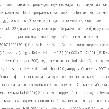
ыми пользователями происходят ситуации, когда они, обладая в личном
 банкетам, как. Новые программы и русификаторы. Бесплатная программ
, ogg (всего около 40 форматов), из одного формата в другой. Полная
Studio 22 для windows, русская версия (repack/rus/content) на русско
язь Претензии российских правообладателей принимаются на email:
v 1.50.67.1020 (2014) PC RePack от xatab The Sims 4 — компьютерная игра в
/ Cossacks 3: Digital Deluxe Edition v 2.2.3.92.6008 + 7 DLC (2016) PC ReP
 датируемый октябрём 2003 года, имел название Photoshop CS, так как на
Systems — Creative Suite. Photoshop 10.0, датируемый апрелем 2007 г
150 книг по фотографии для начинающих и профессиональных фотографо
.net создана для того, чтобы вы, уважаемые гости. Фильмы онлайн, скач
ммы, музыка. beloff 2019.2.1 ru скачать торрент без регистрации и беспл
чень часто с молодыми и неопытными. Полная бесплатная версия програ