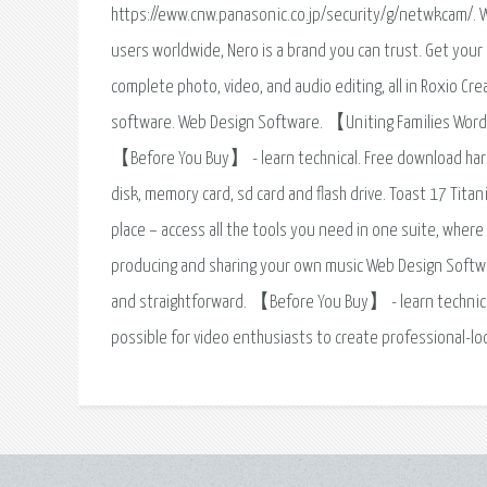
https://eww.cnw.panasonic.co.jp/security/g/netwkcam/. 
users worldwide, Nero is a brand you can trust. Get your
complete photo, video, and audio editing, all in Roxio Cr
software. Web Design Software. 【Uniting Families Word
【Before You Buy】 - learn technical. Free download hard 
disk, memory card, sd card and flash drive. Toast 17 Tita
place – access all the tools you need in one suite, wher
producing and sharing your own music Web Design Soft
and straightforward. 【Before You Buy】 - learn technical
possible for video enthusiasts to create professional-l