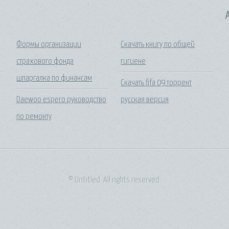
A
Формы организации
Скачать книгу по общей
страхового фонда
гигиене
шпаргалка по финансам
Скачать fifa 09 торрент
Daewoo espero руководство
русская версия
по ремонту
© Untitled. All rights reserved.