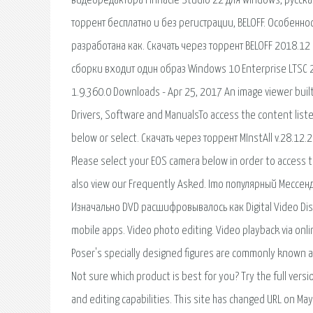
видеоредактора Pinnacle Studio 22 для windows, русская 
торрент бесплатно и без регистрации, BELOFF. Особенно
разработана как. Скачать через торрент BELOFF 2018.12 
сборки входит один образ Windows 10 Enterprise LTSС 2
1.9.360.0 Downloads - Apr 25, 2017 An image viewer built
Drivers, Software and ManualsTo access the content list
below or select. Скачать через торрент MInstAll v.28.
Please select your EOS camera below in order to access t
also view our Frequently Asked. Imo популярный Мессен
Изначально DVD расшифровывалось как Digital Video Di
mobile apps. Video photo editing. Video playback via online
Poser's specially designed figures are commonly known as 
Not sure which product is best for you? Try the full vers
and editing capabilities. This site has changed URL on M