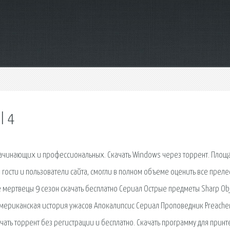
l 4
начинающих и профессиональных. Скачать Windows через торрент. Площа
 гости и пользователи сайта, смогли в полном объеме оценить все преле
мертвецы 9 сезон скачать бесплатно Сериал Острые предметы Sharp Ob
 Американская история ужасов Апокалипсис Сериал Проповедник Preache
скачать торрент без регистрации и бесплатно. Скачать программу для прин