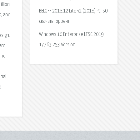
llion
BELOFF 2018.12 Lite v2 (2018) PC ISO
s, and
скачать торрент.
Windows 10 Enterprise LTSC 2019
sign.
17763.253 Version.
ard
one
onal
s