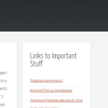
Links to Important
Stuff
дка -
сти и
Торвальд юрген книги
jects
Морской бой на раздевание
r 3
Теплоход булгаков навигация 2016
тера