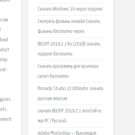
 через
Скачать Windows 10 через торрент.
остав
Смотреть фильмы онлайн! Скачать
l
фильмы бесплатно через.
nload
BELOFF 2019.2.1 Ru (2018) скачать
oduct
торрент бесплатно.
ютер.
Скачать программу для принтера
 can
canon бесплатно.
Pinnacle Studio 22 Ultimate: скачать
русскую версию.
igures.
pets.
скачать BELOFF 2019.2.1 minstall vs
agement
wpi PC / Русский.
Adobe Photoshop — Википедия.