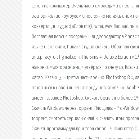
canon на компьютер Очень часто с молодыми и неопытн
распоряжении ноутбуком и постоянно мотаясь с ним по
конвертации аудиофайлов mp3, wma, wav, flac, aac, m4a
бесплатная версия программы-видеоредактора Pinnacle 
языке и с ключом, Пинакл Студио скачать. Обратная св
anti.piracy.ru at gmail.com. The Sims 4: Deluxe Edition 
жанре симулятора жизни, четвёртая по счету из; Казаки 3 
xatab "Казаки 3" - третья часть военно. Photoshop 8.0,
относиться к новой линейке продуктов компании Adobe 
имеет название Photoshop. Скачать бесплатно более 
Скачать Windows через торрент. Площадка - Pro-Windows
торрент, смотреть сериалы онлайн, скачать игры, програ
Скачать программу для принтера canon на компьютер О