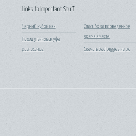
Links to Important Stuff
Черный кубок квн
Спасибо за проведенное
время вместе
Поезд ульяновск уфа
расписание
Скачать bad piggies на pc