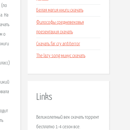
 (по
Белая магия книги скачать
а. На
Философы средневековья
ачать
презентация скачать
м о
Скачать far cry antiterror
книги
The lazy song минус скачать
класс)
ликий
овала
Links
одит
Великолепный век скачать торрент
ть
бесплатно 1-4 сезон все.