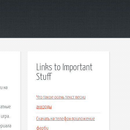
Links to Important
Stuff
и на
Что такое осень текст песни
латные
аккорды
 игра.
Скачать на телефон приложение
ериала
ферби