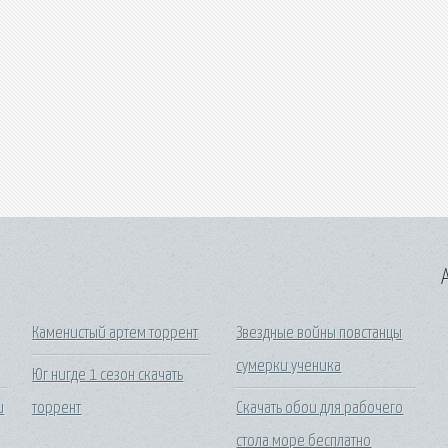
A
Каменистый артем торрент
Звездные войны повстанцы
сумерки ученика
Юг нигде 1 сезон скачать
и
торрент
Скачать обои для рабочего
стола море бесплатно