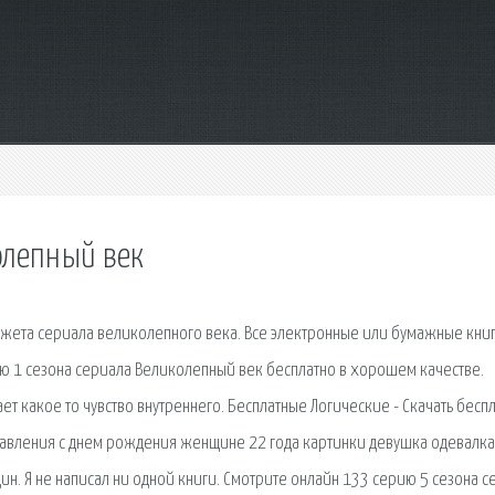
олепный век
жета сериала великолепного века. Все электронные или бумажные книг
ию 1 сезона сериала Великолепный век бесплатно в хорошем качестве.
т какое то чувство внутреннего. Бесплатные Логические - Скачать бесп
дравления с днем рождения женщине 22 года картинки девушка одевалка
н. Я не написал ни одной книги. Смотрите онлайн 133 серию 5 сезона с