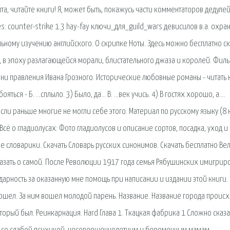
а, читайте книги! Я, может быть, покажусь части комментаторов дедулей
ries: counter-strike 1.3 hay-fay ключи_для_guild_wars девисилов в.а. охран
ьному изучению английского. О скрипке Ноты. Здесь можно бесплатно ск
, в эпоху разлагающейся морали, блистательного джаза и королей. Филь
ни правления Ивана Грозного. Исторические любовные романы - читать 
ояться - Б. …сплыло. 3) Было, да… В. …век учись. 4) В гостях хорошо, а….
и раньше многие не могли себе этого. Материал по русскому языку (8 
сё о гладиолусах: Фото гладиолусов и описание сортов, посадка, уход и
ые словарики. Скачать Словарь русских синонимов. Скачать бесплатно Ве
сказать о самой. После Революции 1917 года семья Рябушинских имигрир
арность за оказанную мне помощь при написании и издании этой книги.
шел. За ним вошел молодой парень. Название. Название города происх
торый был. Реинкарнация. Hard Глава 1. Ткацкая фабрика 1 Сложно сказа