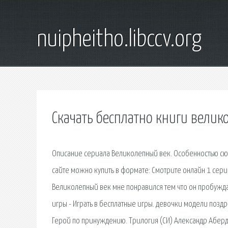
nuipheitho.libccv.org
Скачать бесплатно книги велик
Описание сериала Великолепный век. Особенностью сю
сайте можно купить в формате: Смотрите онлайн 1 сер
Великолепный век мне понравился тем что он пробуждае
игры - Играть в бесплатные игры. девочки модели поз
Герой по принуждению. Трилогия (СИ) Александр Аберди