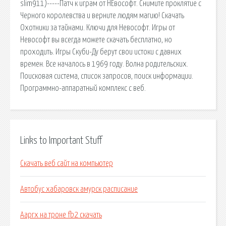
slim911)-----Патч к играм от НЕвософт. Снимите проклятие с
Черного королевства и верните людям магию! Скачать
Охотники за тайнами. Ключи для Невософт. Игры от
Невософт вы всегда можете скачать бесплатно, но
проходить. Игры Скуби-Ду берут свои истоки с давних
времен. Все началось в 1969 году. Волна родительских.
Поисковая сиcтема, список запросов, поиск информации.
Программно-аппаратный комплекс с веб.
Links to Important Stuff
Скачать веб сайт на компьютер
Автобус хабаровск амурск расписание
Ааргх на троне fb2 скачать