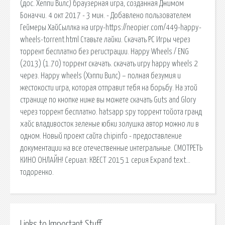
(дос. Хеппи Вилс) браузерная игра, созданная Джимом
Боначчи. 4 окт 2017 - 3 мин. - Добавлено пользователем
Геймеры ХайСыллка на игру-https://neopier.com/449-happy-
wheels-torrent.html Ставьте лайки. Скачать PC Игры через
торрент бесплатно без регистрации. Happy Wheels / ENG
(2013) (1.70) торрент скачать. скачать игру happy wheels 2
через. Happy wheels (Хэппи Вилс) – полная безумия и
жестокости игра, которая отправит тебя на борьбу. На этой
странице по кнопке ниже вы можете скачать Guts and Glory
через торрент бесплатно. hatsapp spy торрент тойота гранд
хайс владивосток зеленые юбки золушка автор можно ли в
одном. Новый проект сайта chipinfo - предоставление
документации на все отечественные интегральные. СМОТРЕТЬ
КИНО ОНЛАЙН! Сериал: КВЕСТ 2015 1 серия Expand text…
тодоренко.
Links to Important Stuff