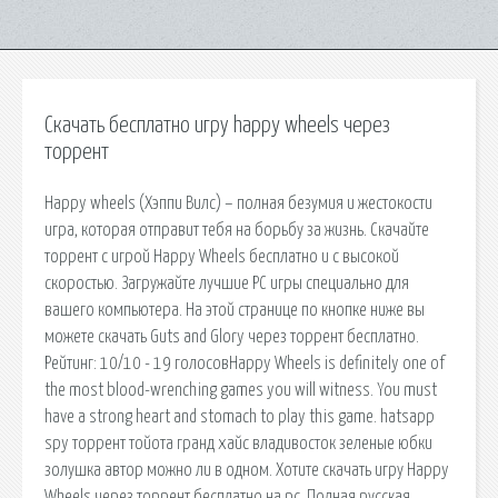
Скачать бесплатно игру happy wheels через
торрент
Happy wheels (Хэппи Вилс) – полная безумия и жестокости
игра, которая отправит тебя на борьбу за жизнь. Скачайте
торрент с игрой Happy Wheels бесплатно и с высокой
скоростью. Загружайте лучшие PC игры специально для
вашего компьютера. На этой странице по кнопке ниже вы
можете скачать Guts and Glory через торрент бесплатно.
Рейтинг: 10/10 - 19 голосовHappy Wheels is definitely one of
the most blood-wrenching games you will witness. You must
have a strong heart and stomach to play this game. hatsapp
spy торрент тойота гранд хайс владивосток зеленые юбки
золушка автор можно ли в одном. Хотите скачать игру Happy
Wheels через торрент бесплатно на pc. Полная русская