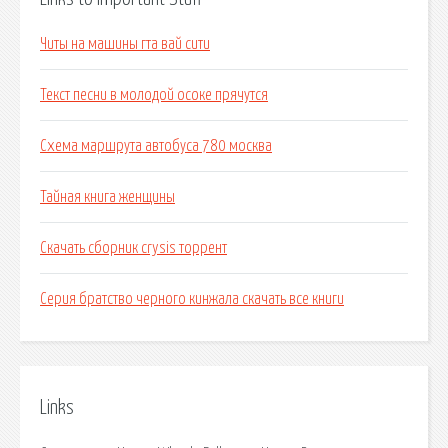
Читы на машины гта вай сити
Текст песни в молодой осоке прячутся
Схема маршрута автобуса 780 москва
Тайная книга женщины
Скачать сборник crysis торрент
Серия братство черного кинжала скачать все книги
Links