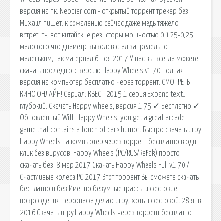
версия на пк. Neopier.com - открытый торрент трекер без.
Михаил пишет. к сожалению сейчас даже медь тяжело
встретить, вот китайские резисторы мощностью 0,125-0,25
мало того что диаметр выводов стал запредельно
маленьким, так материал 6 ноя 2017 У нас вы всегда можете
скачать последнюю версию Happy Wheels v1.70 полная
версия на компьютер бесплатно через торрент. СМОТРЕТЬ
КИНО ОНЛАЙН! Сериал: КВЕСТ 2015 1 серия Expand text…
глубокий. Скачать Happy wheels, версия 1.75 ✓ Бесплатно ✓
Обновленный With Happy Wheels, you get a great arcade
game that contains a touch of dark humor. Быстро скачать игру
Happy Wheels на компьютер через торрент бесплатно в один
клик без вирусов. Happy Wheels (PC/RUS/RePak) просто
скачать без. 8 мар 2017 Скачать Happy Wheels Full v1.70 /
Счастливые колеса PC 2017 Этот торрент Вы сможете скачать
бесплатно и без Именно безумные трассы и жестокие
повреждения персонажа делаю игру, хоть и жестокой. 28 янв
2016 Скачать игру Happy Wheels через торрент бесплатно