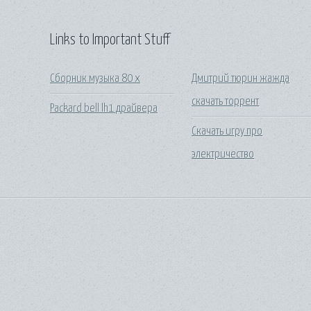
Links to Important Stuff
Сборник музыка 80 х
Дмитрий тюрин жажда
скачать торрент
Packard bell lh1 драйвера
Скачать игру про
электричество