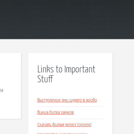
Links to Important
Stuff
ла
Выступление эми шумер в apollo
Викиа битва замков
Скачать фильм через торрент