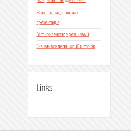
рождество с неудачниками
Живопись модернизма
презентация
Гост компенсатор резиновый
Скачать все песни юрий шатунов
Links