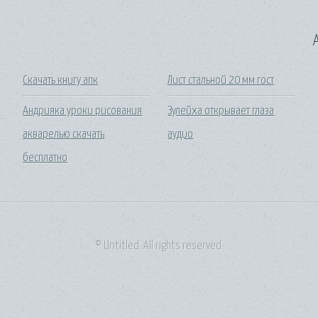
A
Скачать книгу апк
Лист стальной 20 мм гост
Андрияка уроки рисования
Зулейха открывает глаза
акварелью скачать
аудио
бесплатно
© Untitled. All rights reserved.