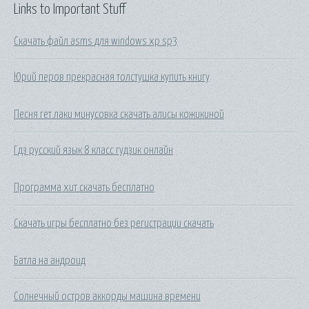
Links to Important Stuff
Скачать файл asms для windows xp sp3
Юрий перов прекрасная толстушка купить книгу
Песня гет лаки минусовка скачать алисы кожикиной
Гдз русский язык 8 класс гудзик онлайн
Программа хит скачать бесплатно
Скачать игры бесплатно без регистрации скачать
Батла на андроид
Солнечный остров аккорды машина времени