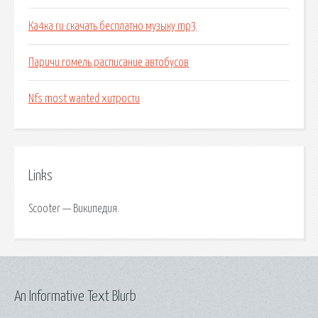
Ка4ка ru скачать бесплатно музыку mp3
Паричи гомель расписание автобусов
Nfs most wanted хитрости
Links
Scooter — Википедия.
An Informative Text Blurb