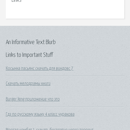
Links
An Informative Text Blurb
Links to Important Stuff
Косынка пасьянс скачать для виндовс 7
Скачать мелодрамы книги
Burger king приложение что это
Гдз по русскому языку 4 класс чуракова
Мортал комбат 1 скачать бесплатно через торрент