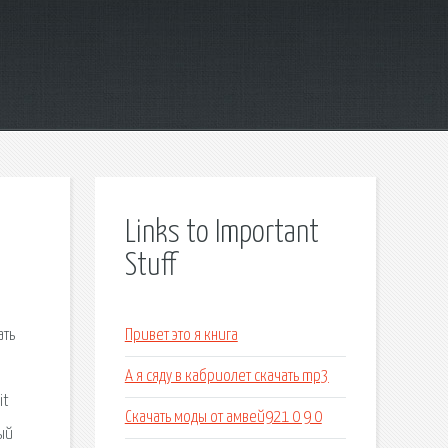
Links to Important
Stuff
ать
Привет это я книга
А я сяду в кабриолет скачать mp3
it
Скачать моды от амвей921 0 9 0
ый