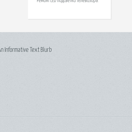
Ремонт LED подсветки телевизора.
n Informative Text Blurb