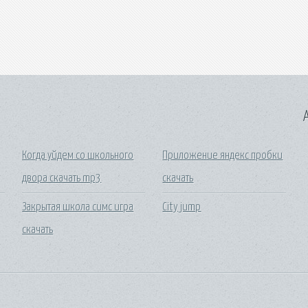
A
Когда уйдем со школьного
Приложение яндекс пробки
двора скачать mp3
скачать
Закрытая школа симс игра
City jump
скачать