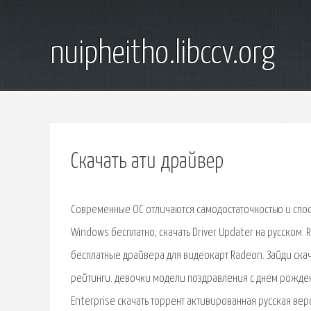
nuipheitho.libccv.org
Скачать ати драйвер
Современные ОС отличаются самодостаточностью и спос
Windows бесплатно, скачать Driver Updater на русском. R
бесплатные драйвера для видеокарт Radeon. Зайди ска
рейтинги. девочки модели поздравления с днем рожден
Enterprise скачать торрент активированная русская в