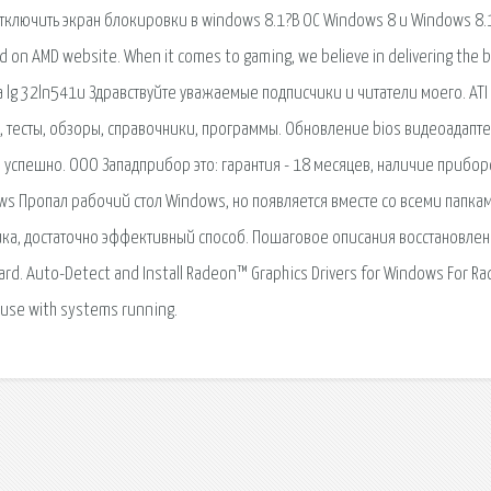
отключить экран блокировки в windows 8.1?В ОС Windows 8 и Windows 8.
on AMD website. When it comes to gaming, we believe in delivering the 
а lg 32ln541u Здравствуйте уважаемые подписчики и читатели моего. ATI
 тесты, обзоры, справочники, программы. Обновление bios видеоадапт
а успешно. ООО Западприбор это: гарантия - 18 месяцев, наличие прибор
ows Пропал рабочий стол Windows, но появляется вместе со всеми папкам
ика, достаточно эффективный способ. Пошаговое описания восстановлен
rd. Auto-Detect and Install Radeon™ Graphics Drivers for Windows For R
 use with systems running.