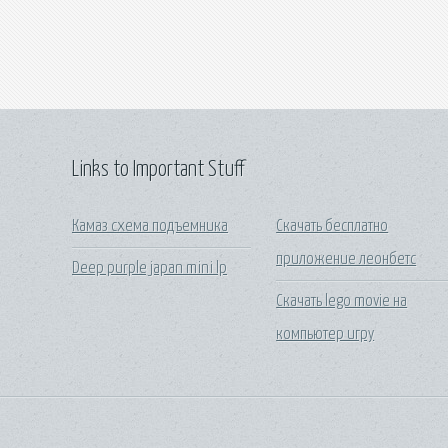
Links to Important Stuff
Камаз схема подъемника
Скачать бесплатно
приложение леонбетс
Deep purple japan mini lp
Скачать lego movie на
компьютер игру