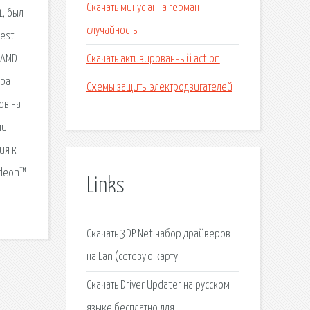
Скачать минус анна герман
1, был
случайность
best
Скачать активированный action
 AMD
ера
Схемы защиты электродвигателей
ов на
и.
ия к
adeon™
Links
Скачать 3DP Net набор драйверов
на Lan (сетевую карту.
Скачать Driver Updater на русском
языке бесплатно для.