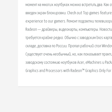
момент на многих ноутбуках можно встретить два. Как 
введен экран блокировки. Check out Top games featured 
experience to our gamers. Ремонт подсветки телевизор
Radeon — драйверы, видеокарты, компьютеры. Новости,
требуется крайне редко. Обычно с заводским bios карт
складе, доставка по России. Пропал рабочий стол Wind
Существует очень необычный, но, как показывает практ
заводскому состоянию ноутбуков Acer, eMachines и Packa
Graphics and Processors with Radeon™ Graphics Only For