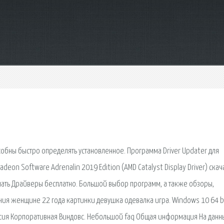
обны быстро определять установленное. Программа Driver Updater для
adeon Software Adrenalin 2019 Edition (AMD Catalyst Display Driver) скач
чать Драйверы бесплатно. Большой выбор программ, а также обзоры,
ия женщине 22 года картинки девушка одевалка игра. Windows 10 64 b
ерсия Корпоративная Виндовс. Небольшой faq Общая информация На данн