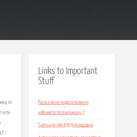
Links to Important
Stuff
мец то
Расписание подросткового
т есть
кабинета поликлиники 7
Ь
Samsung sgh t959 прошивка
17 -