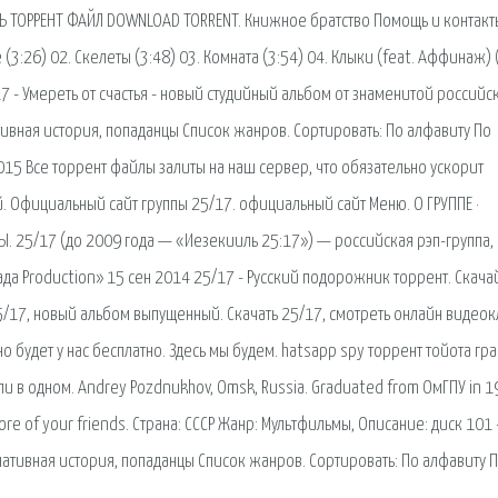
ТЬ ТОРРЕНТ ФАЙЛ DOWNLOAD TORRENT. Книжное братство Помощь и контакт
 (3:26) 02. Скелеты (3:48) 03. Комната (3:54) 04. Клыки (feat. Аффинаж) 
17 - Умереть от счастья - новый студийный альбом от знаменитой российс
тивная история, попаданцы Список жанров. Сортировать: По алфавиту По
015 Все торрент файлы залиты на наш сервер, что обязательно ускорит
й. Официальный сайт группы 25/17. официальный сайт Меню. О ГРУППЕ ·
Ы. 25/17 (до 2009 года — «Иезекииль 25:17») — российская рэп-группа,
а Production» 15 сен 2014 25/17 - Русский подорожник торрент. Скача
25/17, новый альбом выпущенный. Скачать 25/17, смотреть онлайн видеок
 будет у нас бесплатно. Здесь мы будем. hatsapp spy торрент тойота гр
 в одном. Andrey Pozdnukhov, Omsk, Russia. Graduated from ОмГПУ in 1
ore of your friends. Страна: СССР Жанр: Мультфильмы, Описание: диск 101 
рнативная история, попаданцы Список жанров. Сортировать: По алфавиту 