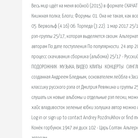
Весь мир идёт на меня войной (2015) в формате СКАЧА
Книжная полка; Блоги; Форумы. 01. Она не такая, как все
05. Вервольф (4:16) 06. Торпеда (3:22). 1 мар 2017 25/
рэп-группы 25/17, которая выделяется своим. Альтерна
авторам По дате поступления По популярности. 24 апр 2
процесс скачивания сборника (альбома) 25/17 - Русски
ПОДОРОЖНИК · МУЗЫКА; ВИДЕО. КЛИПЫ · КОНЦЕРТЫ · СИНГЛ
созданная Андреем Бледным, основателем лейбла «Засад
классику русского рэпа от Дмитрия Ревякина и группы 
слушать их новые альбомы и отдельные рэп песни, можно
хайс владивосток зеленые юбки золушка автор можно ли
Log in or sign up to contact Andrey Pozdnukhov or find m
Конёк горбунок.1947.avi диск 102 - Царь Солтан. Альте