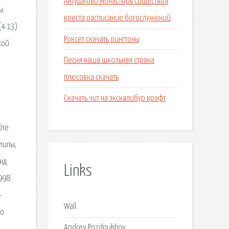
Антушково монастырь сошествия
ы;
креста расписание богослужений
(4:13)
Роксет скачать рингтоны
кой
Песня наша школьная страна
плюсовка скачать
Скачать чит на экскалибур крафт
йте
липы,
анд
Links
998.
-
Wall.
По
Andrey Pozdnukhov.