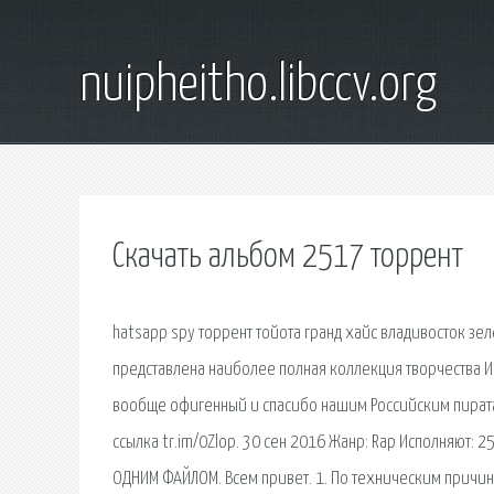
nuipheitho.libccv.org
Скачать альбом 2517 торрент
hatsapp spy торрент тойота гранд хайс владивосток зе
представлена наиболее полная коллекция творчества И
вообще офигенный и спасибо нашим Российским пиратам,
ссылка tr.im/0Zlop. 30 сен 2016 Жанр: Rap Исполняют: 2
ОДНИМ ФАЙЛОМ. Всем привет. 1. По техническим причин