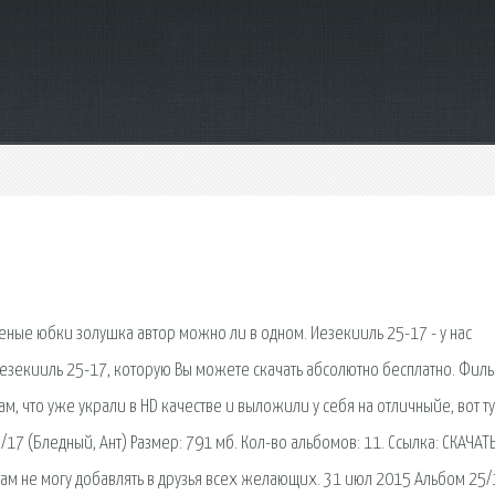
леные юбки золушка автор можно ли в одном. Иезекииль 25-17 - у нас
езекииль 25-17, которую Вы можете скачать абсолютно бесплатно. Филь
 что уже украли в HD качестве и выложили у себя на отличныйе, вот ту
5/17 (Бледный, Ант) Размер: 791 мб. Кол-во альбомов: 11. Ссылка: СКАЧАТ
ам не могу добавлять в друзья всех желающих. 31 июл 2015 Альбом 25/