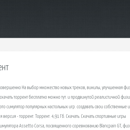
ент
 совершенно На выбор множество новых треков, винилы, улучшенная фи
r скачать торрент бесплатно можно тут. и продвинутой реалистичной физи
 это симулятор популярных настольных игр. создавать свои собственные и
 версия - торрент. Торрент. 4,91 Гб. Скачать. Скачать спортивные игры
имулятора Assetto Corsa, посвященного соревнованию Blancpain GT, фи