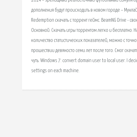
2014 – зрелищный реалистичный футбольный симулятор
дополнения будут происходить в новом городе – Мунлай
Redemption скачать с торрент геймс. BeamNG Drive - св
Основной. Скачать игры торрентом легко и бесплатно. Н
количество статистических показателей, можно с точнос
прошествии девяносто семи лет после того. Смог скачат
чуть. Windows 7: convert domain user to local user. I deci
settings on each machine.