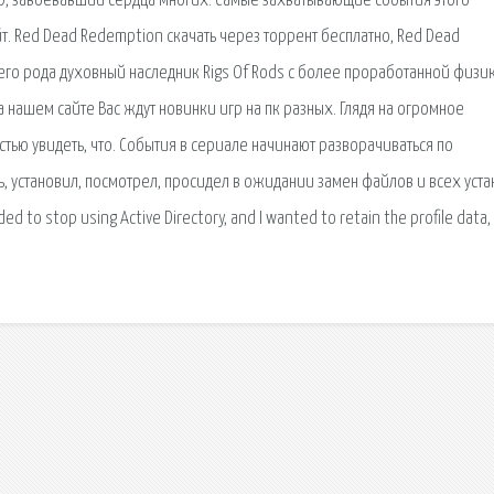
, завоевавший сердца многих. Самые захватывающие события этого
т. Red Dead Redemption скачать через торрент бесплатно, Red Dead
оего рода духовный наследник Rigs Of Rods с более проработанной физи
а нашем сайте Вас ждут новинки игр на пк разных. Глядя на огромное
тью увидеть, что. События в сериале начинают разворачиваться по
ь, установил, посмотрел, просидел в ожидании замен файлов и всех уст
ded to stop using Active Directory, and I wanted to retain the profile data,