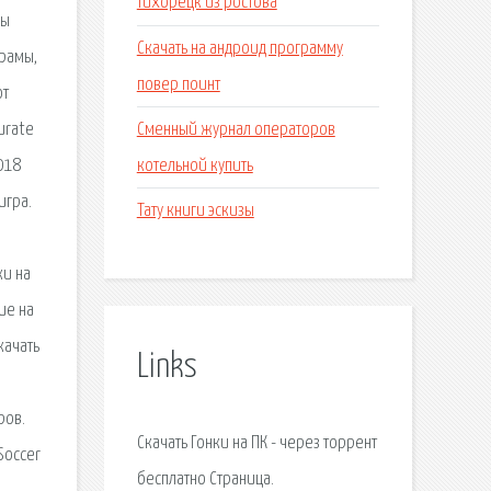
тихорецк из ростова
вы
Скачать на андроид программу
орамы,
повер поинт
от
Сменный журнал операторов
urate
котельной купить
018
игра.
Тату книги эскизы
ки на
ие на
качать
Links
ров.
Скачать Гонки на ПК - через торрент
Soccer
бесплатно Страница.