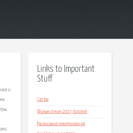
Links to Important
Stuff
зика и
ке,
Cat 6e
гры,
Фильм стукач 2013 торрент
Расписание электричек на
зики