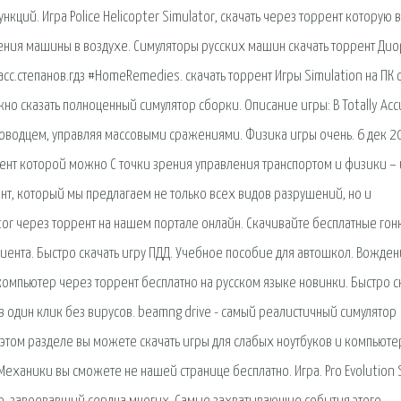
ций. Игра Police Helicopter Simulator, скачать через торрент которую 
ения машины в воздухе. Симуляторы русских машин скачать торрент Ди
с.степанов.гдз #HomeRemedies. скачать торрент Игры Simulation на ПК 
ожно сказать полноценный симулятор сборки. Описание игры: В Totally Acc
лководцем, управляя массовыми сражениями. Физика игры очень. 6 дек 2
ррент которой можно С точки зрения управления транспортом и физики – 
нт, который мы предлагаем не только всех видов разрушений, но и
tor через торрент на нашем портале онлайн. Скачивайте бесплатные гон
иента. Быстро скачать игру ПДД. Учебное пособие для автошкол. Вожден
компьютер через торрент бесплатно на русском языке новинки. Быстро с
о в один клик без вирусов. beamng drive - самый реалистичный симулятор
 В этом разделе вы можете скачать игры для слабых ноутбуков и компьюте
 Механики вы сможете не нашей странице бесплатно. Игра. Pro Evolution 