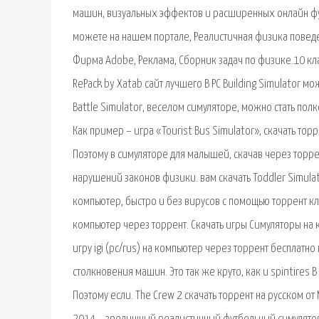
машин, визуальных эффектов и расширенных онлайн функ
можете на нашем портале, Реалистичная физика повед
Фирма Adobe, Реклама, Сборник задач по физике.10 клас
RePack by Xatab сайт лучшего В PC Building Simulator м
Battle Simulator, веселом симуляторе, можно стать по
Как пример – игра «Tourist Bus Simulator», скачать то
Поэтому в симуляторе для малышей, скачав через торре
нарушений законов физики. вам скачать Toddler Simula
компьютер, быстро и без вирусов с помощью торрент кл
компьютер через торрент. Скачать игры Симуляторы на 
игру igi (pc/rus) на компьютер через торрент бесплатн
столкновения машин. Это так же круто, как и spintires
Поэтому если. The Crew 2 скачать торрент на русском от