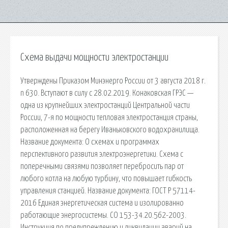
Схема выдачи мощности электростанции
Утверждены Приказом Минэнерго России от 3 августа 2018 г.
n 630. Вступают в силу с 28.02.2019. Конаковская ГРЭС —
одна из крупнейших электростанций Центральной части
России, 7-я по мощности тепловая электростанция страны,
расположенная на берегу Иваньковского водохранилища.
Название документа: О схемах и программах
перспективного развития электроэнергетики. Схема с
поперечными связями позволяет перебросить пар от
любого котла на любую турбину, что повышает гибкость
управления станцией. Название документа: ГОСТ Р 57114-
2016 Единая энергетическая система и изолированно
работающие энергосистемы. СО 153-34.20.562-2003.
Инструкция по предупреждению и ликвидации аварий на