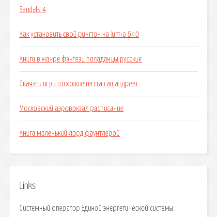
Sandals 4
Как установить свой рингтон на lumia 640
Книги в жанре фэнтези попаданцы русские
Скачать игры похожие на гта сан андреас
Московский аэровокзал расписание
Книга маленький лорд фаунтлерой
Links
Системный оператор Единой энергетической системы.