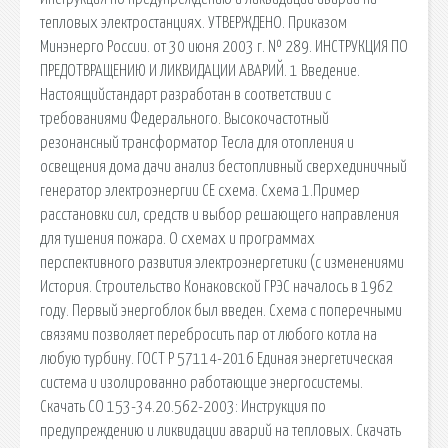
тепловых электростанциях. УТВЕРЖДЕНО. Приказом
Минэнерго России. от 30 июня 2003 г. № 289. ИНСТРУКЦИЯ ПО
ПРЕДОТВРАЩЕНИЮ И ЛИКВИДАЦИИ АВАРИЙ. 1 Введение.
Настоящийстандарт разработан в соответствии с
требованиями Федерального. Высокочастотный
резонансный трансформатор Тесла для отопления и
освещения дома дачи анализ бестопливный сверхединичный
генератор электроэнергии СЕ схема. Схема 1.Пример
расстановки сил, средств и выбор решающего направления
для тушения пожара. О схемах и программах
перспективного развития электроэнергетики (с изменениями
История. Строительство Конаковской ГРЭС началось в 1962
году. Первый энергоблок был введен. Схема с поперечными
связями позволяет перебросить пар от любого котла на
любую турбину. ГОСТ Р 57114-2016 Единая энергетическая
система и изолированно работающие энергосистемы.
Скачать СО 153-34.20.562-2003: Инструкция по
предупреждению и ликвидации аварий на тепловых. Скачать