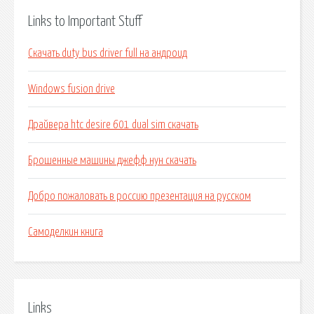
Links to Important Stuff
Скачать duty bus driver full на андроид
Windows fusion drive
Драйвера htc desire 601 dual sim скачать
Брошенные машины джефф нун скачать
Добро пожаловать в россию презентация на русском
Самоделкин книга
Links