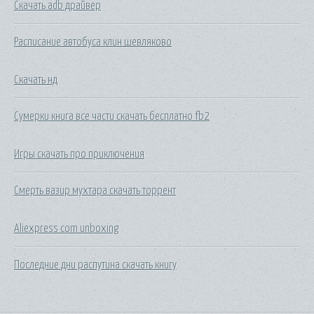
Скачать adb драйвер
Расписание автобуса клин шевляково
Скачать нд
Сумерки книга все части скачать бесплатно fb2
Игры скачать про приключения
Смерть вазир мухтара скачать торрент
Aliexpress com unboxing
Последние дни распутина скачать книгу