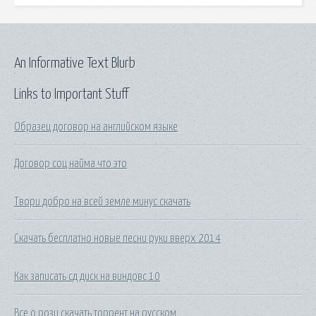
An Informative Text Blurb
Links to Important Stuff
Образец договор на английском языке
Договор соц найма что это
Твори добро на всей земле минус скачать
Скачать бесплатно новые песни руки вверх 2014
Как записать сд диск на виндовс 10
Все о рози скачать торрент на русском