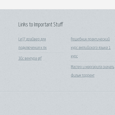
Links to Important Stuff
Lg l7 драйвер для
Решебник практический
подключения к пк
курс английского языка 1
курс
Эйс вентура gif
Мастер и маргарита скачать
фильм торрент