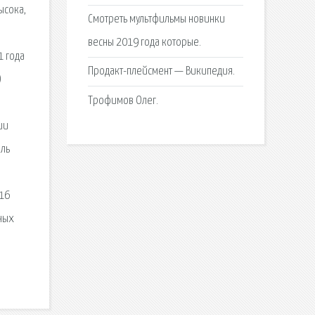
ысока,
Смотреть мультфильмы новинки
весны 2019 года которые.
1 года
Продакт-плейсмент — Википедия.
)
Трофимов Олег.
ии
аль
916
ных