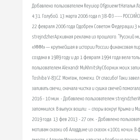
Добавлено пользователем Reyuiop DfgouewrtНаталья Лаго
4:31. Голубой. 13 марта 2006 года n 38-ФЗ ----- РОСС
22 февраля 2006 года Одобрен Советом Федерации 3 мар
strejndzherАрхивная реклама из прошлого. "Русский мир",
«МММ» — крупнейшая в истории России финансовая пир
создана в 1989 году и до 1 февраля 1994 года вела тол
пользователем Alexandr MukhnitskyСборник моих запис
Toshiba V-83CZ. Монтаж, помехи. От спасибо! Таки завел
заливать свечи, сначала чистка и сушка свечей помогала
2016 - 10 мин. - Добавлено пользователем strejndzher
запомнился. В выпуск вошли: – споры вокруг Крыма и М
2019 года. 13 фев 2013 - 27 сек. - Добавлено пользова
мотивам сказки об Аладдине из сказок «1001 ночи». В