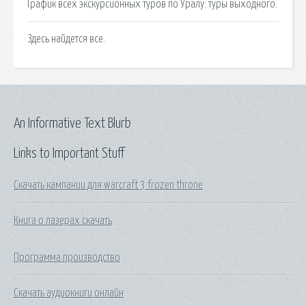
График всех экскурсионных туров по Уралу: туры выходного.
Здесь найдется все.
An Informative Text Blurb
Links to Important Stuff
Скачать кампании для warcraft 3 frozen throne
Книга о лазерах скачать
Программа производство
Скачать аудиокниги онлайн