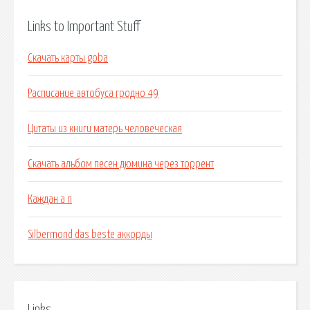
Links to Important Stuff
Скачать карты goba
Расписание автобуса гродно 49
Цитаты из книги матерь человеческая
Скачать альбом песен дюмина через торрент
Каждан а п
Silbermond das beste аккорды