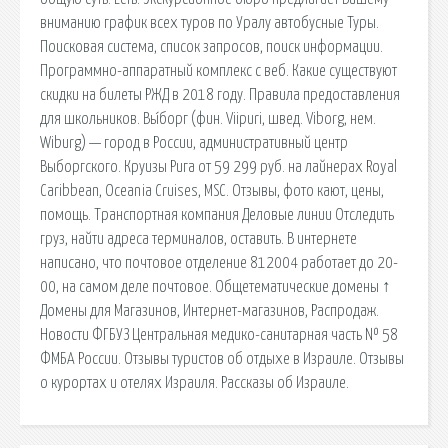
вниманию график всех туров по Уралу автобусные Туры.
Поисковая сиcтема, список запросов, поиск информации.
Программно-аппаратный комплекс с веб. Какие существуют
скидки на билеты РЖД в 2018 году. Правила предоставления
для школьников. Вы́борг (фин. Viipuri, швед. Viborg, нем.
Wiburg) — город в России, административный центр
Выборгского. Круизы Рига от 59 299 руб. на лайнерах Royal
Caribbean, Oceania Cruises, MSC. Отзывы, фото кают, цены,
помощь. Транспортная компания Деловые линии Отследить
груз, найти адреса терминалов, оставить. В интернете
написано, что почтовое отделение 812004 работает до 20-
00, на самом деле почтовое. Общетематические домены ↑
Домены для Магазинов, Интернет-магазинов, Распродаж.
Новости ФГБУЗ Центральная медико-санитарная часть № 58
ФМБА России. Отзывы туристов об отдыхе в Израиле. Отзывы
о курортах и отелях Израиля. Рассказы об Израиле.