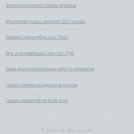
Электротехнический словарь терминов
Мультиплеер траинз симулятор 2012 скачать
Драйвера для ноутбука asus f401u
Круг из нержавеющей стали гост 2590
Бланк анализа контрольных работ по математике
Скачать покемон на андроид на русском
Скачать драйвер kernel mode driver
© Untitled. All rights reserved.