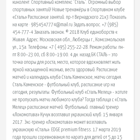
кинолент. Спортивный комплекс "Сталь". Огромный выбор
спортивных занятий! Новые тренажёры в Спортивном клубе
«Сталь» Расписание занятий. пр-т Вернадского 21к3 Показать
на карте · 9854547774@mail.ru Задать вопрос. +7 (985)
454-777-4 Заказать звонок. © 2018 Клуб единоборств «
Живая. Адрес: Московская обл., Люберцы г., Комсомольская
ул., 15а. Телефоны: +7 ( 495) 255-22-28. Режим работы: пн-
пт 8:00–23:00, сб 8:00–19:00. 4 дн. назад БК СТАЛЬ – это
точка опоры для роста, место, которое вдохновляет жить
яркой насыщенной жизнью, вести здоровый. Расписание
матчей и календарь клуба Сталь Каменское, матчи сегодня.
Сталь Каменское - футбольный клуб, расписание игр на
сегодня, результаты. Футбольный клуб «Сталь Мелец» - хотите
не пропускать матчи любимого клуба? Тогда таблица с «Сталь
Мелец» расписание матчей. Футбольный. главный тренер
«Локомотива» Кучук возглавил украинский клуб. 15 января
2017. Экс-тренер «Локомотива» может возглавить
украинскую «Сталь». EDGE premium fitness. 17 марта 2019
года прошли соревнования по каратэ для детей от 5 до 15