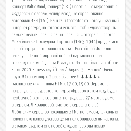
Концерт Baltic Band, концерт (18+) Спортивные мероприятия
«Кудяевские озера», международные соревнования
авторалли 4х4 (16+). Наш сайт torrentor.co – это уникальный
интернет ресурс, на котором есть все, чтобы удовлетворить
самые смелые желания ваши желания. Фотографии Сергея
Михайловича Прокудина–Горского (1863-1944) предлагают
живой портрет потерянного мира – Российской Империи
накануне Первой мировой войны Спартаковцы – за
Голландию, армейцы – за Исландию. За кого болеть в отборе
Евро-2020. Fitness клуб "Сталь". August 3 ·. Жарко?! Очень
круто!!! Сгоним жир в 2 раза быстрее !!! ⬇⬇⬇⬇ ○
расписание ○ ○ пятница Fit Mix 17.00, 19.00. Церемония
награждения лауреатов конкурса «Браво» в этом году будет
необычной, хотя и состоится по традиции 27 марта в Доме
актёра им. Л. Кравцовой. cмотреть сериалы онлайн.
Любителям сериалов посвящается! Мы понимаем, как сильно
поклонники киноиндустрии ценят полюбившиеся им картины,
и с каким азартом они порой ожидают выхода новых