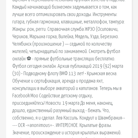
Каждый начинающий бизнесмен задумывается о том, как
лучше всего оптимизировать свои доходы. Инструменты:
гитара, губная гармоника, клавишные, металлофон, тампура:
Жанры: рок, регги. Справочная служба ЖРЭО (Осиповичи,
Чериков, Марьина горка, Вилейка, Мядель, Узда, Березино.
Челя́бинск (произношение ) — седьмой по количеству
жителей, четырнадцатый по занимаемой. Смотреть футбол
онлайн ⚽ - прямые футбольные трансляции бесплатно.
Футбол сегодня онлайн. Архив публикаций 2019 (92) марта
(30) • Подводному флоту ВМФ 113 лет! • Крымская весна.
Обучение и сертификация, аренда и продажа яхт,
консультации в выборе акваторий и капитанов. Теперь мы в
Facebook Моо Содействие детскому отдыху,
присоединяйтесь! Новости. 19 марта До меня, наконец,
дошло, единственный разумный выход - бежать. Что,
собственно, я и сделал. Лев Кассиль. Кондуит и Швамбрания--
--- OCR -=anonimous=-. ИНТЕРЕСНОЕ. Крылатые фразы.
Значение, происхождение и история крылатых выражений.