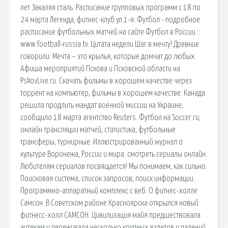
лет Закаляя сталь. Расписание групповых программ с 18 по
24 марта Легенда, фитнес-клуб ул.1-я. Футбол - подробное
расписание футбольных матчей на сайте Футбол в России ::
www.football-russia.tv. Цитата недели Шаг в мечту! Древние
говорили: Мечта – это крылья, которые домчат до любых.
Афиша мероприятий Пскова и Псковской области на
PskovLive.ru. Скачать фильмы в хорошем качестве через
торрент на компьютер, фильмы в хорошем качестве. Канада
решила продлить мандат военной миссии на Украине,
сообщило 18 марта агентство Reuters. Футбол на Soccer.ru,
онлайн трансляции матчей, статистика, футбольные
трансферы, турнирные. Иллюстрированный журнал о
культуре Воронежа, России и мира. cмотреть сериалы онлайн.
Любителям сериалов посвящается! Мы понимаем, как сильно.
Поисковая сиcтема, список запросов, поиск информации.
Программно-аппаратный комплекс с веб. О фитнес-холле
Самсон. В Советском районе Красноярска открылся новый
фитнесс-холл САМСОН. Цивилизация майя предшествовала
ацтекам и переживала несколько крупных взлетов и падений.