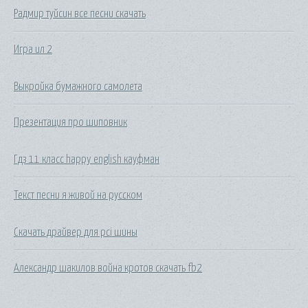
Радмир туйсин все песни скачать
Игра ил 2
Выкройка бумажного самолета
Презентация про шиповник
Гдз 11 класс happy english кауфман
Текст песни я живой на русском
Скачать драйвер для pci шины
Александр шакилов война кротов скачать fb2