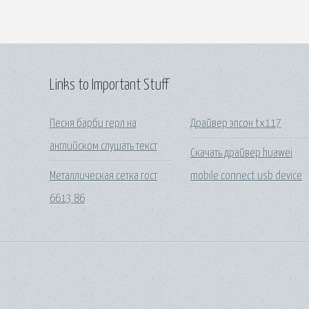
Links to Important Stuff
Песня барби герл на
Драйвер эпсон tx117
английском слушать текст
Скачать драйвер huawei
Металлическая сетка гост
mobile connect usb device
6613 86