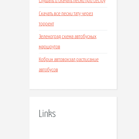
Слушать и скачать песни про сестру
Скачать все песни тату через
торрент
Зеленоград схема автобусных
маршрутов
Кобрин автовокзал расписание
автобусов
Links