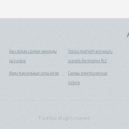
A
Ани лорак солнце аккорды
Терри пратчетт все книги
на гитаре
скачать бесплатно fb2
Инди пиксельные игры на пк
Схемы электрические
тойота
© Untitled. All rights reserved.