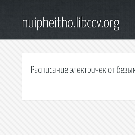
nuipheitho.libccv.org
Расписание электричек от безы