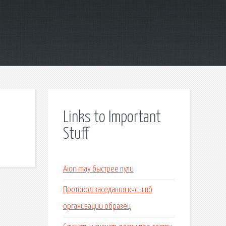
Links to Important
Stuff
Aion may быстрее пули
Протокол заседания кчс и пб
организации образец