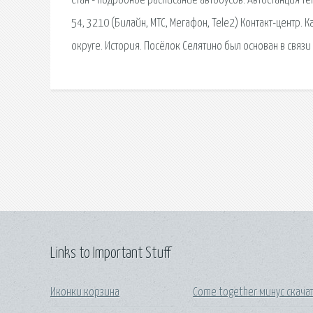
Стан - подробное расписание автобусов. Автостанция теп
54, 3210 (Билайн, МТС, Мегафон, Tele2) Контакт-центр.
округе. История. Посёлок Селятино был основан в связи
Links to Important Stuff
Иконки корзина
Come together минус скача