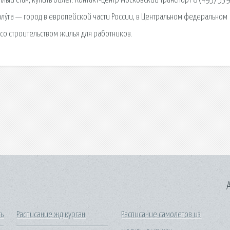
лый стан, купить билет. Контакт-центр Московский транспорт 8 (495) 53
 Калу́га — город в европейской части России, в Центральном федеральном
 со строительством жилья для работников.
A
ть
Расписание жд курган
Расписание самолетов из