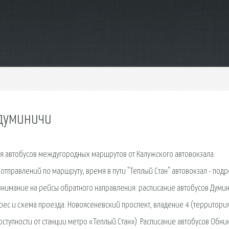
 думиничи
ия автобусов междугородных маршрутов от Калужского автовокзала.
отправлений по маршруту, время в пути "Теплый Стан" автовокзал - под
 внимание на рейсы обратного направления: расписание автобусов Думи
дрес и схема проезда. Новоясеневский проспект, владение 4 (территори
ступности от станции метро «Теплый Стан»). Расписание автобусов Обн