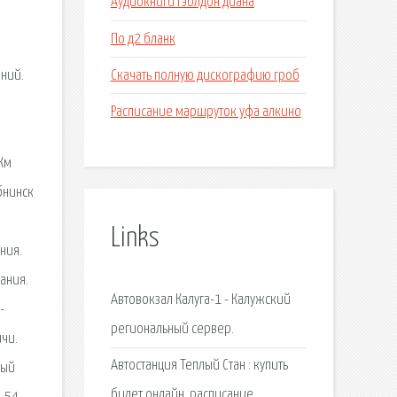
Аудиокниги гэблдон диана
По д2 бланк
Скачать полную дискографию гроб
ений.
Расписание маршруток уфа алкино
Км
бнинск
Links
ния.
ания.
Автовокзал Калуга-1 - Калужский
-
региональный сервер.
ичи.
Автостанция Теплый Стан : купить
лый
билет онлайн, расписание.