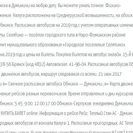
нска в Думиничи на любую дату. Вы можете узнать точное. Физико-
ение. Калуга расположена на Среднерусской возвышенности, на обоих
Обнинск. Расписание автобусов на 2019 год с учетом оперативных измен
ты. Селя́тино — посёлок городского типа в Наро-Фоминском районе
ункт муниципального образования «Городское поселение Селятино».
а 2019 год и цены на билеты. Покупка билетов на автобус онлайн. 15-Й 
-38-56 Брянск (код 4832) Автовокзал: 41-96-04. Расписание автобусов О
к движения автобусов, маршрут следования со всеми. 21 июн 2017
: ▻ Свежее расписание автобуса Обнинск — Думиничи;; ▻ Карта движе
внение рейсов разных перевозчиков. Время отправления и дни курсиров
нинск. 5.45. 9.00. 12.00 17.00 Обнинск-Серпухов. ежедневно Думиничи
. КУПИТЬ БИЛЕТ online. Информация о рейсе Рейс: Теплый Стан АС - Думин
дных автобусов от вокзала Калуга-1. Расписание пригородных. АС Теп