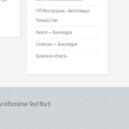
9-54-
ГУП Мосгортранс : Автостанция
Теплый Стан.
Калуга — Википедия.
Селятино — Википедия.
Брянская область.
n Informative Text Blurb