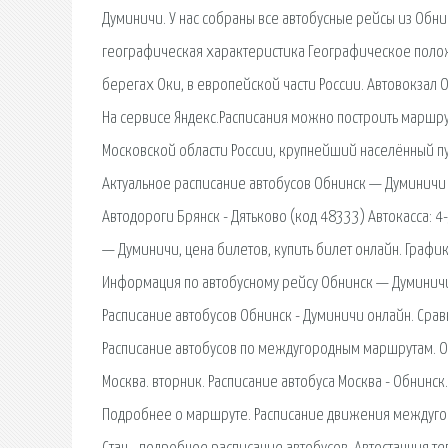
Думиничи. У нас собраны все автобусные рейсы из Обни
географическая характеристика Географическое полож
берегах Оки, в европейской части России. Автовокзал 
На сервисе Яндекс.Расписания можно построить маршру
Московской области России, крупнейший населённый п
Актуальное расписание автобусов Обнинск — Думиничи н
Автодороги Брянск - Дятьково (код 48333) Автокасса: 4
— Думиничи, цена билетов, купить билет онлайн. Графи
Информация по автобусному рейсу Обнинск — Думиничи
Расписание автобусов Обнинск - Думиничи онлайн. Сра
Расписание автобусов по междугородным маршрутам. Об
Москва. вторник. Расписание автобуса Москва - Обнинск
Подробнее о маршруте. Расписание движения междугоро