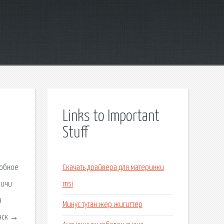
Links to Important
Stuff
робное
Скачать драйвера для материнки
ничи
msi
я
Минус туган жер жигиттер
инск →