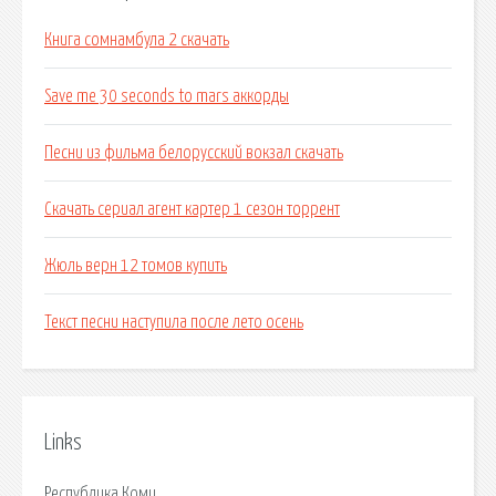
Книга сомнамбула 2 скачать
Save me 30 seconds to mars аккорды
Песни из фильма белорусский вокзал скачать
Скачать сериал агент картер 1 сезон торрент
Жюль верн 12 томов купить
Текст песни наступила после лето осень
Links
Республика Коми.