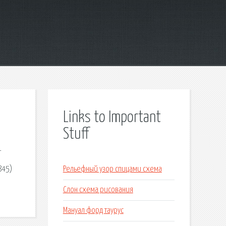
Links to Important
Stuff
т
845)
Рельефный узор спицами схема
Слон схема рисования
Мануал форд таурус