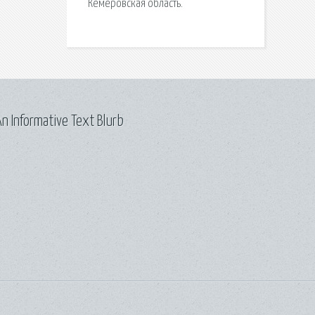
Кемеровская область.
n Informative Text Blurb