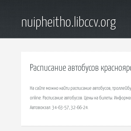
nuipheitho.libccv.org
Расписание автобусов краснояр
На сайте можно найти расписание автобусов, троллейбу
online. Расписание автобусов. Цены на билеты. Информ
Автовокзал: 34-63-57, 32-66-24.