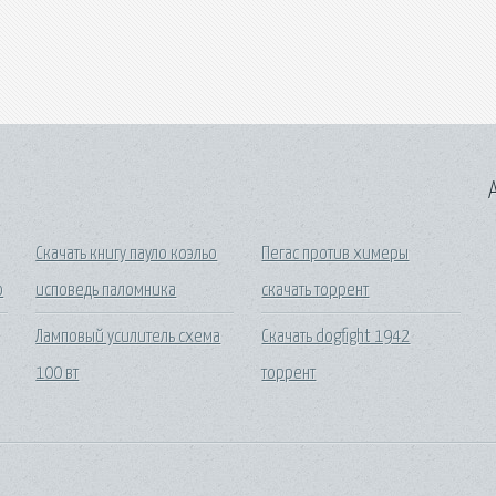
A
Скачать книгу пауло коэльо
Пегас против химеры
о
исповедь паломника
скачать торрент
Ламповый усилитель схема
Скачать dogfight 1942
100 вт
торрент