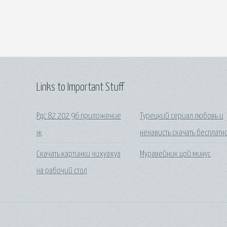
Links to Important Stuff
Рдс 82 202 96 приложение
Турецкий сериал любовь и
ж
ненависть скачать бесплатн
Скачать картинки чихуахуа
Муравейник цой минус
на рабочий стол