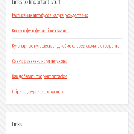
Links to Important Stuff
Расписание автобусов калуга рождествено
Книга тьфу тьфу чтоб не сглазить
Кулинарные путешествия джейми оливер скачать с торрента
Схема развязки на ул петухова
Как добавить торрент rutracker
Образец журнала школьного
Links