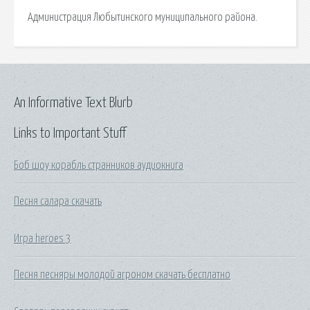
Администрация Любытинского муниципального района.
An Informative Text Blurb
Links to Important Stuff
Боб шоу корабль странников аудиокнига
Песня салара скачать
Игра heroes 3
Песня песняры молодой агроном скачать бесплатно