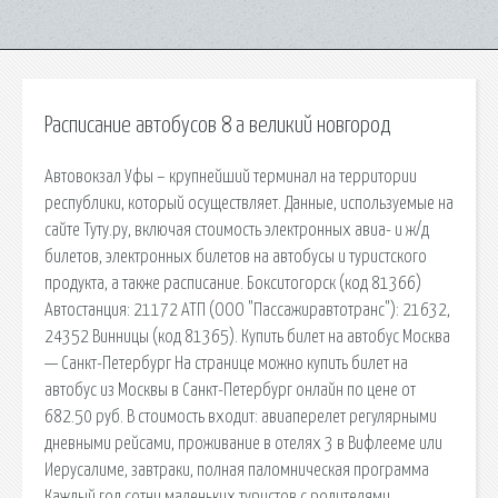
Расписание автобусов 8 а великий новгород
Автовокзал Уфы – крупнейший терминал на территории
республики, который осуществляет. Данные, используемые на
сайте Туту.ру, включая стоимость электронных авиа- и ж/д
билетов, электронных билетов на автобусы и туристского
продукта, а также расписание. Бокситогорск (код 81366)
Автостанция: 21172 АТП (ООО "Пассажиравтотранс"): 21632,
24352 Винницы (код 81365). Купить билет на автобус Москва
— Санкт-Петербург На странице можно купить билет на
автобус из Москвы в Санкт-Петербург онлайн по цене от
682.50 руб. В стоимость входит: авиаперелет регулярными
дневными рейсами, проживание в отелях 3 в Вифлееме или
Иерусалиме, завтраки, полная паломническая программа
Каждый год сотни маленьких туристов с родителями