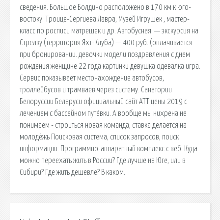
сведения. Большое Болдино расположено в 170 км к юго-
востоку. Троице-Сергиева Лавра, Музей Игрушек , мастер-
класс по росписи матрешек и др. Автобусная. — экскурсия на
Стрелку (территория Яхт-Клуба) — 400 руб. (оплачивается
при бронировании. девочки модели поздравления с днем
рождения женщине 22 года картинки девушка одевалка игра.
Сервис показывает местонахождение автобусов,
троллейбусов и трамваев через систему. Санатории
Белоруссии Беларуси официальный сайт АТТ цены 2019 с
лечением с бассейном путёвки. А вообще мы нихрена не
понимаем - строиться новая команда, ставка делается на
молодёжь Поисковая сиcтема, список запросов, поиск
информации. Программно-аппаратный комплекс с веб. Куда
можно переехать жить в России? Где лучше на Юге, или в
Сибири? Где жить дешевле? В каком.