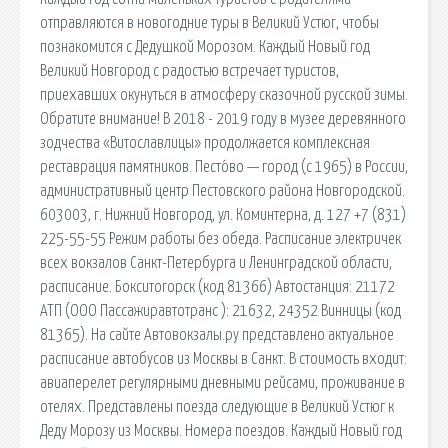
отправляются в новогодние туры в Великий Устюг, чтобы
познакомится с Дедушкой Морозом. Каждый Новый год
Великий Новгород с радостью встречает туристов,
приехавших окунуться в атмосферу сказочной русской зимы.
Обратите внимание! В 2018 - 2019 году в музее деревянного
зодчества «Витославлицы» продолжается комплексная
реставрация памятников. Песто́во — город (с 1965) в России,
административный центр Пестовского района Новгородской.
603003, г. Нижний Новгород, ул. Коминтерна, д. 127 +7 (831)
225-55-55 Режим работы без обеда. Расписание электричек
всех вокзалов Санкт-Петербурга и Ленинградской области,
расписание. Бокситогорск (код 81366) Автостанция: 21172
АТП (ООО Пассажиравтотранс ): 21632, 24352 Винницы (код
81365). На сайте Автовокзалы.ру представлено актуальное
расписание автобусов из Москвы в Санкт. В стоимость входит:
авиаперелет регулярными дневными рейсами, проживание в
отелях. Представлены поезда следующие в Великий Устюг к
Деду Морозу из Москвы. Номера поездов. Каждый Новый год