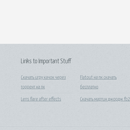
Links to Important Stuff
Скачать игру качок через
Flatout на пк скачать
торрент на пк
бесплатно
Lens flare after effects
Скачать мартин джордж fb