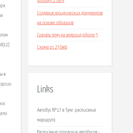
Фоллаут 2 патч
ра.
Создание юридических документов
на
на основе образцов
Скачать тему на андроид iphone 5
итом
4832)
Схема ps 230wb
ы в
курсии
Links
нск
Автобус №17 в Туле: расписание
дели
маршрута.
Расписание городских автобусов -