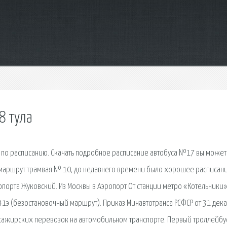
8 тула
 по расписанию. Скачать подробное расписание автобуса №17 вы может
й маршрут трамвая № 10, до недавнего времени было хорошее расписан
опорта Жуковский. Из Москвы в Аэропорт От станции метро «Котельники»
41э (безостановочный маршрут). Приказ Минавтотранса РСФСР от 31 дек
ссажирских перевозок на автомобильном транспорте. Первый троллейбу