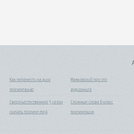
A
Как перенести на диск
Маяковский про это
презентацию
аудиокнига
2
Сверхъестественное 5 сезон
Сложные слова 6 класс
скачать торрент mp4
презентация