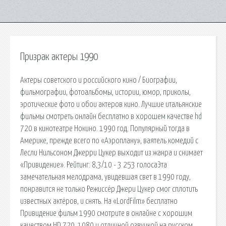
Призрак актеры 1990
Актеры советского и российского кино / Биографии,
фильмографии, фотоальбомы, истории, юмор, приколы,
эротические фото и обои актеров кино. Лучшие итальянские
фильмы смотреть онлайн бесплатно в хорошем качестве hd
720 в кинотеатре Нокино. 1990 год. Популярный тогда в
Америке, прежде всего по «Аэроплану», ваятель комедий с
Лесли Нильсоном Джерри Цукер выходит из жанра и снимает
«Привидение». Рейтинг: 8,3/10 - 3 253 голосаЭта
замечательная мелодрама, увидевшая свет в 1990 году,
понравится не только Режиссёр Джери Цукер смог сплотить
известных актёров, и снять. На «LordFilm» бесплатно
Привидение фильм 1990 смотрите в онлайне с хорошим
качеством HD 720, 1080 и отличной озвучкой на русском