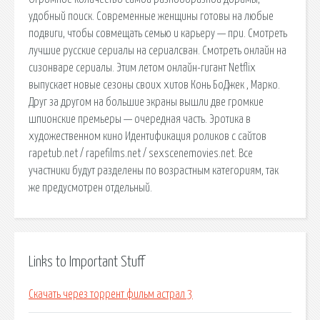
удобный поиск. Современные женщины готовы на любые
подвиги, чтобы совмещать семью и карьеру — при. Смотреть
лучшие русские сериалы на сериалсван. Смотреть онлайн на
сизонваре сериалы. Этим летом онлайн-гигант Netflix
выпускает новые сезоны своих хитов Конь БоДжек , Марко.
Друг за другом на большие экраны вышли две громкие
шпионские премьеры — очередная часть. Эротика в
художественном кино Идентификация роликов с сайтов
rapetub.net / rapefilms.net / sexscenemovies.net. Все
участники будут разделены по возрастным категориям, так
же предусмотрен отдельный.
Links to Important Stuff
Скачать через торрент фильм астрал 3