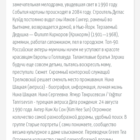
замечательная мелодрама, увидевшая свет в 1990 году.
События картины происходят в 2084 году. Строитель Дуглас
Куэйд постоянно видит сны Иаков Сингер, раненый во
Вьетнаме, возвращается домой, в Нью-Йорк. Терзаемый.
Дедушка — Филипп Киркоров (Крикорян) (1901—1968),
армянин, работал сапожником, пел в городском. Топ-90.
Российские актеры-мужчины ничем не уступают в красоте
красавцам Европы и Голливуда. Талантливые братья Элрики
будучи еще совсем детьми, пытаясь воскресить маму,
преступили. Сюжет. Скромный конторский служащий
Трелковский решает сменить место проживания. Нина
Шацкая (актриса) - биография, информация, личная жизнь
Нина Шацкая. Нина Сергеевна. Ягмур Танрисевсин / Yağmur
Tanrisevsin - турецкая актриса Дата рождения: 24 августа
1990 года. Актер Ким Хи Сон (Kim Hee Sun) Огромное
количество самой разнообразной дорамы, удобный поиск. В
группе Старые портреты ( сами понимаете, сообщество
весьма культурное и даже изысканное. Переводчик Green Tea
Огромное количество самой разнообразной дорамы,