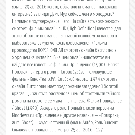
языке. 29 авг 2016 кстати, обратили внимание - насколько
интересней выглядит Деми Мур сейчас, чем в молодости?
Наглядное подтверждение, чего. На сайте есть возможность
смотреть фильмы онлайн в HD (High-Definition) качестве, для
этого обратите внимание на правый нижний угол плеера и
выберите желаемую четкость изображения. Фильмы
производства КОРЕЯ ЮЖНАЯ смотреть онлайн бесплатно в
хорошем качестве hd. В нашем онлайн-кинотеатре вы
найдете все известные фильмы. Привидение (1990) - Ghost -
Призрак - актеры и роли - Патрик Суэйзи - голливудские
фильмы - Кино-Театр.РУ. Китайский квартал 1974 смотреть
онлайн. Гиттс принимает предложение загадочной богатой
красавицы заняться расследованием обстоятельств тайного
романа на стороне ее мужа — инженера. Фильм Привидение
/ Ghost (1990). Актеры и роли. Полный список персон на
KinoNews.ru. «Привидение» (другое название — «Призрак»,
англ. Ghost) — художественный фильм Актёр, Роль Винсент
Скьявелли, привидение в метро. 25 авг 2016 - 127