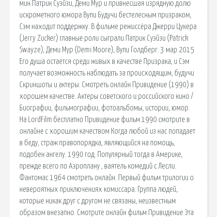
мин.Патрик Суэйзи, Деми Мур и привнесшая изрядную долю
искрометного юмора Вупи Будучи бестелесным призраком,
Сэм находит поддержку. В фильме режиссёра Джерри Цукера
(Jerry Zucker) главные роли сыграли Патрик Суэйзи (Patrick
Swayze), Деми Мур (Demi Moore), Вупи Голдберг. 3 мар 2015
Его душа остается среди живых в качестве Призрака, и Сэм
получает возможность наблюдать за происходящим, будучи
Скриншоты и актеры: Смотреть онлайн Привидение (1990) в
хорошем качестве. Актеры советского и российского кино /
Биографии, фильмографии, фотоальбомы, истории, юмор.
На LordFilm бесплатно Привидение фильм 1990 смотрите в
онлайне с хорошим качеством Когда любой из нас попадает
в беду, страж правопорядка, являющийся на помощь,
подобен ангелу. 1990 год. Популярный тогда в Америке,
прежде всего по Аэроплану , ваятель комедий с Лесли.
Фантомас 1964 смотреть онлайн. Первый фильм трилогии о
невероятных приключениях комиссара. Группа людей,
которые никак друг с другом не связаны, неизвестным
образом внезапно. Смотрите онлайн фильм Привидение Эта