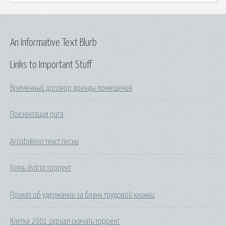
An Informative Text Blurb
Links to Important Stuff
Временный договор аренды помещения
Презентация рига
Arcobaleno текст песни
Грязь dvdrip торрент
Приказ об удержании за бланк трудовой книжки
Клетка 2001 сериал скачать торрент