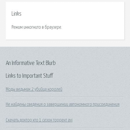
Links
Режим инкогнито в браузере.
An Informative Text Blurb
Links to Important Stuff
Моды ведьмак 2 убийца королей
Не найдены сведения о завершении автономного присоединения
Скачать доктор кто 1 сезон торрент avi