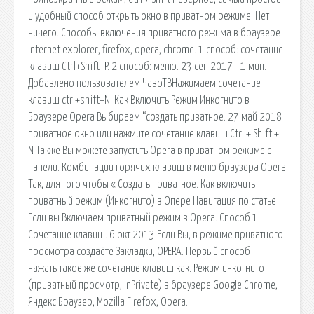
и удобный способ открыть окно в приватном режиме. Нет
ничего. Способы включения приватного режима в браузере
internet explorer, firefox, opera, chrome. 1 способ: сочетание
клавиш Ctrl+Shift+P. 2 способ: меню. 23 сен 2017 - 1 мин. -
Добавлено пользователем ЧавоТВНажимаем сочетание
клавиш ctrl+shift+N. Как Включить Режим Инкогнито в
Браузере Opera Выбираем “создать приватное. 27 май 2018
приватное окно или нажмите сочетание клавиш Ctrl + Shift +
N Также Вы можете запустить Opera в приватном режиме с
панели. Комбинации горячих клавиш в меню браузера Opera
Так, для того чтобы « Создать приватное. Как включить
приватный режим (Инкогнито) в Опере Навигация по статье
Если вы Включаем приватный режим в Opera. Способ 1.
Сочетание клавиш. 6 окт 2013 Если Вы, в режиме приватного
просмотра создаёте Закладки, OPERA. Первый способ —
нажать такое же сочетание клавиш как. Режим инкогнито
(приватный просмотр, InPrivate) в браузере Google Chrome,
Яндекс Браузер, Mozilla Firefox, Opera.