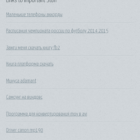
Links to Important Stuff
Маленькие телефоны аккорды
Расписания чемпионата россии по футболу 2014 2015
Зажги меня скачать книгу fb2
Книга платформа скачать
Минуса adamant
Самсунг на виндовс
Программа для конвертирования mov в avi
Driver canon mp190