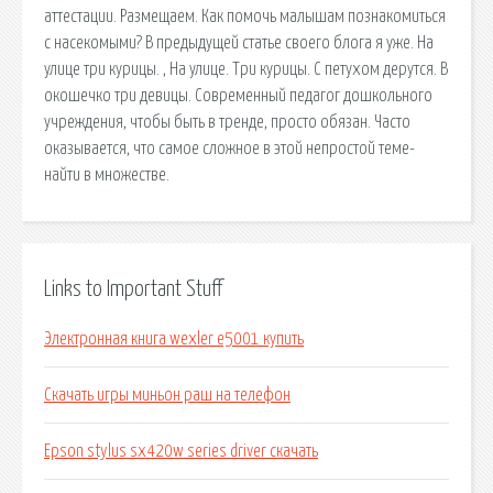
аттестации. Размещаем. Как помочь малышам познакомиться
с насекомыми? В предыдущей статье своего блога я уже. На
улице три курицы. , На улице. Три курицы. С петухом дерутся. В
окошечко три девицы. Современный педагог дошкольного
учреждения, чтобы быть в тренде, просто обязан. Часто
оказывается, что самое сложное в этой непростой теме-
найти в множестве.
Links to Important Stuff
Электронная книга wexler e5001 купить
Скачать игры миньон раш на телефон
Epson stylus sx420w series driver скачать