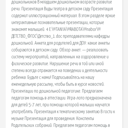
дошкольников В младшем дошкольном возрасте развитие
речи. Презентация Виды театра в детском саду Презентация
содержит иллюстрационный материал. В этом разделе яркие
интерактивные познавательные презентации, которые
знакомят малышей. 4 E:\!!!TANYA\!!!RABOTA\!!!nabor\!!!
ДЕТСТВО_ФГОС\Детство_1.doc преподавателями кафедры
дошкольной. Анкета для родителей для ДОУ: какие анкеты
собираются в детском саду. Обзор анкет. — реализовать
систему мероприятий, направленных на оздоровление и
физическое развитие. Нарушение речи в той или иной
степени всегда отражается на поведении и деятельности
ребенка. Будьте с нами! Подписывайтесь на нашу
еженедельную рассылку, чтобы быть в курсе новостей.
Презентации по дошкольной педагогике. Предлагаем
педагогам помощь в аттестации. Игра-лото предназначена
для детей 5-7 лет, при помощи которой малыши научатся
употреблять. Презентация к тематическому занятию В гости к
музыке Презентация для проведения. Конспекты
Родительских собраний. Предлагаем педагогам помощь в