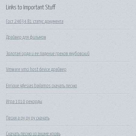
Links to Important Stuff
Гост 24634 81 статус документа
Драйвер для фильмов
Золотая орда и ее падение греков якубовский
Vmware vmci host device драйвер
Enrique iglesias bailamos скачать песню
Игра 1010 рекорды
Песня а ру ру ру скачать
Скачать песню из аниме кровь