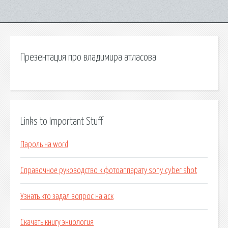
Презентация про владимира атласова
Links to Important Stuff
Пароль на word
Справочное руководство к фотоаппарату sony cyber shot
Узнать кто задал вопрос на аск
Скачать книгу эниология