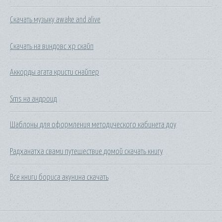
Скачать музыку awake and alive
Скачать на виндовс хр скайп
Аккорды агата кристи снайпер
Sms на андроид
Шаблоны для оформления методического кабинета доу
Радханатха свами путешествие домой скачать книгу
Все книги бориса акунина скачать