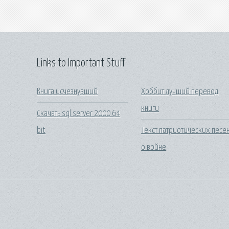
Links to Important Stuff
Книга исчезнувший
Хоббит лучший перевод
книги
Скачать sql server 2000 64
bit
Текст патриотических песе
о войне