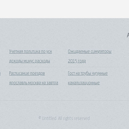
A
Учетная политика по усн
Ожидаемые симуляторы
доходы минус расходы
2015 года
н
Расписание поездов
Гост на трубы чугунные
ярославль москва на завтра
канализационные
© Untitled. All rights reserved.