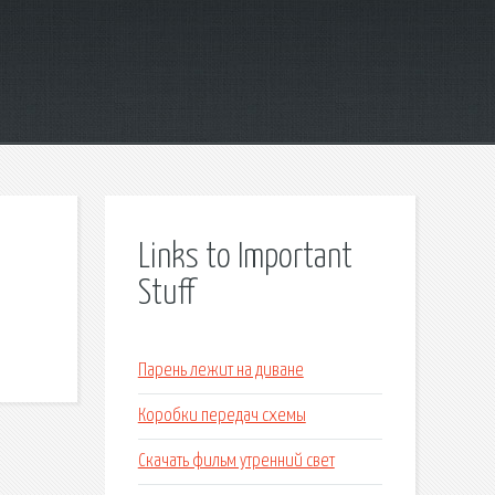
Links to Important
Stuff
Парень лежит на диване
Коробки передач схемы
Скачать фильм утренний свет