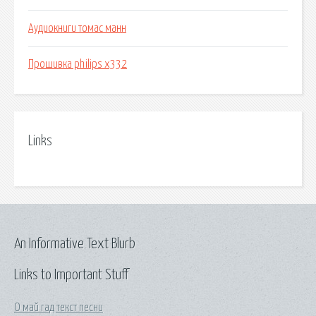
Аудиокниги томас манн
Прошивка philips x332
Links
An Informative Text Blurb
Links to Important Stuff
О май гад текст песни