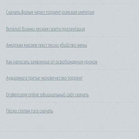
Скачать фильм через торрент римская империя
Виталий бианки лесная газета презентация
Амирхан масаев текст песни убийство жены
Как написать заявление от освобождения уроков
Аудиокнига третье человечество торрент
Drakensang online официальный сайт скачать
Песни степан гига скачать