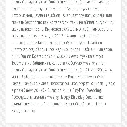
Слушайте музыку и любимые песни онлайн. Таулан Тамбиев -
Чужая невеста, Таулан Тамбиев - Амина, Таулан Тамбиев -
Ветер измен, Таулан Тамбиев - Фаризат слушать онлайн или
скачать бесплатно как на телефон, так и на айпад, айфон, или
скачать текст песни. Вы можете слушать онлайн тамбиев или
скачать в формате. 4 дек 2012 - 4 мин. - Добавлено
пользователем Kornel ProductionMix - Таулан Тамбиев -
Жестокая судьбаYouTube. Радмир Текеев - Обман - Duration:
4:23. Darina Kostadinova 452,020 views. Музыка в mp3
формате на Зайцев нет, качайте любимую музыку в mp3
Слушайте музыку и любимые песни онлайн. 21 янв 2014 - 4
мин. - Добавлено пользователем Рома БайрамуковMix -
Таулан Тамбиев Чужая НевестаYouTube. Мурат Гочияев - Дарю
я розы ( new 2017) - Duration: 4:59. PlayPro _Wedding.
Прослушать, скачать музыку Happy Birthday бесплатно
Скачать песни в mp3 например: Каспийский груз - Табор
уходит в небо.