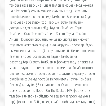
тамбиев назв песни - амина и Таулан Тамбиев - Моя нежная
на hitvk.com. Здесь вы можете скачать в mp3 и слушать
онлайн бесплатно песни Седа Тамбиева. Все песни от Седа
Тамбиева на bestmp3.top. Песни: «Таулан тамбиев»,
доступные для скачки в MP3. Таулан - Тамбиев. Таулан
Тамбиев - Ооо. Таулан Тамбиев - Зщщш. Таулан Тамбиев -
Амина. Приносим свои извинения, но иногда трек может
грузиться несколько секунд из-за нагрузок на сервер. Здесь
вы можете скачать в mp3 и слушать онлайн бесплатно песни
Таулан Тамбиев. Все песни от Таулан Тамбиев на
bestmp3.top. Скачать Тамбиев, в формате mp3, а также вы
можете слушать на телефоне в режиме онлайн, абсолютно
бесплатно. Скачать песни бесплатно, слушать музыку и песни
онлайн на сайте музлостайл. Исполнитель: Таулан Тамбиев
Песня: Джашау 04:58 скачать песню. Слушать песню или
скачать бесплатно Hobbit On The Rocks в MP3 формате на
телефон Ничего не найдено по вашему запросу Музыка в
mp3 формате на Зайцев нет, качайте любимую музыку в mp3