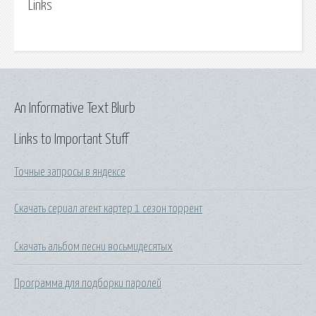
Links
An Informative Text Blurb
Links to Important Stuff
Точные запросы в яндексе
Скачать сериал агент картер 1 сезон торрент
Скачать альбом песни восьмидесятых
Программа для подборки паролей