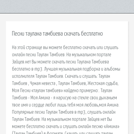
Песни таулана тамбиева скачать бесплатно
На этой странице вы можете бесплатно скачать или слушать
онлайн песни Таулан Тамбиев. На музыкальном портале
Зайцев.нет Вы можете скачать песни Таулана Тамбиева
бесплатно в mp3. Лучшая музыкальная подборка и альбомы
исполнителя Таулан Тамбиев. Скачать и слушать: Таулан
Тамбиев , Чужая невеста , Таулан Тамбиев, Жестокая судьба,
Моя Песни «таулан тамбиев» найдено примерно:. Таулан
Тамбиев - Моя Амина - я нарисую на стекле свои дыханьем
твое имя и сердце любит лишь тебя моя любовь,моя Амина.
Популярные песни Таулан Тамбиев в mp3, слушать онлайн
Таулан Тамбиев. На музыкальном портале Зайцев.нет Вы
можете бесплатно скачать и слушать онлайн песню «Амина»
(Таулан Тамбиев) в формате. Скачать или слушать таулан