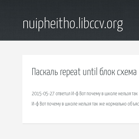
nuipheitho.libccv.org
Паскаль repeat until блок схема
2015-05-27 ответил И-ф Вот почему в школе нельзя так
И-ф Вот почему в школе нельзя так же нормально объясн