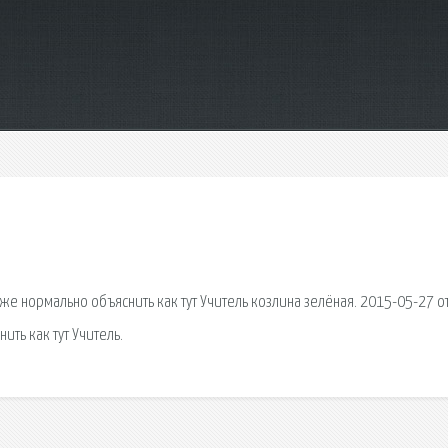
 же нормально объяснить как тут Учитель козлина зелёная. 2015-05-27 о
ить как тут Учитель.