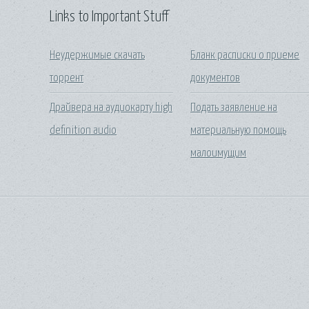
Links to Important Stuff
Неудержимые скачать
Бланк расписки о приеме
торрент
документов
Драйвера на аудиокарту high
Подать заявление на
definition audio
материальную помощь
малоимущим