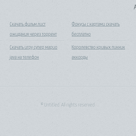
A
Скачать фильм лист
Фокусы с картами скачать
ожидания через торрент
бесплатно
Скачать игру супер марио
Королевство кривых пикник
java на телефон
аккорды
© Untitled. All rights reserved.