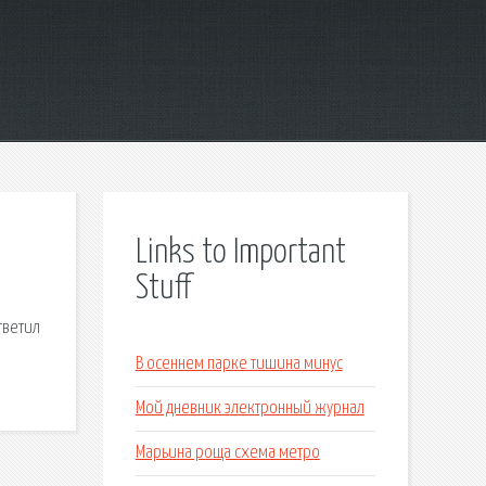
Links to Important
Stuff
тветил
В осеннем парке тишина минус
Мой дневник электронный журнал
Марьина роща схема метро