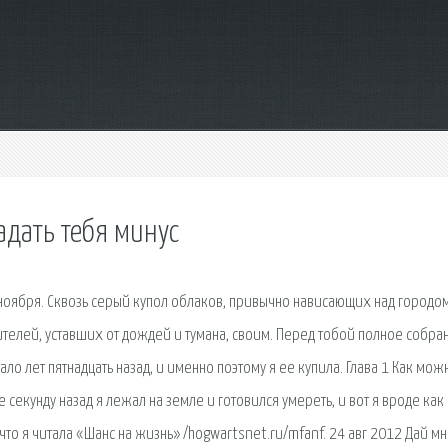
адать тебя минус
 ноября. Сквозь серый купол облаков, привычно нависающих над городом
елей, уставших от дождей и тумана, своим. Перед тобой полное собра
ло лет пятнадцать назад, и именно поэтому я ее купила. Глава 1 Как мож
е секунду назад я лежал на земле и готовился умереть, и вот я вроде как
о я читала «Шанс на жизнь» /hogwartsnet.ru/mfanf. 24 авг 2012 Дай м