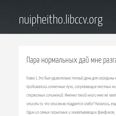
nuipheitho.libccv.org
Пара нормальных дай мне разг
Глава 1 Это был удивительно теплый день для середины
пробивались солнечные лучи, согревающие местных жит
стервозных сочинений. Именно такой книги мне не хвата
описать то, что описанию поддается слабо? Казалось, ещ
Один из самых серьезных и захватывающих фанфиков, чт