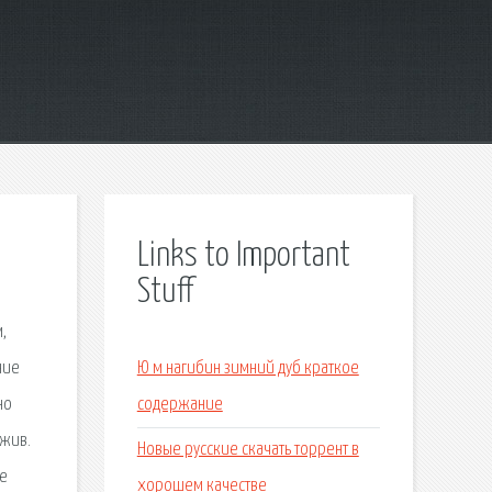
Links to Important
Stuff
,
ние
Ю м нагибин зимний дуб краткое
но
содержание
 жив.
Новые русские скачать торрент в
не
хорошем качестве