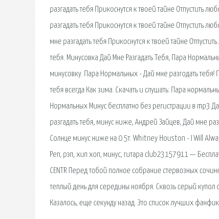
разгадать тебя Прикоснутся к твоей тайне Отпустить люб
разгадать тебя Прикоснутся к твоей тайне Отпустить люб
мне разгадать тебя Прикоснутся к твоей тайне Отпустит
тебя. Минусовка Дай Мне Разгадать Тебя, Пара Нормальн
минусовку. Пара Нормальных - Дай мне разгодать тебя! П
тебя всегда Как зима. Скачать и слушать: Пара нормальн
Нормальных Минус бесплатно без регистрации в mp3 Дай 
разгадать тебя, минус ниже, Андрей Зайцев, Дай мне ра
Солнце минус ниже на 0.5т. Whitney Houston - I Will Alw
Реп, рэп, хип хоп, минус, гитара club23157911 — Бесплатн
CENTR Перед тобой полное собрание стервозных сочинен
теплый день для середины ноября. Сквозь серый купол о
Казалось, еще секунду назад. Это список лучших фанфик