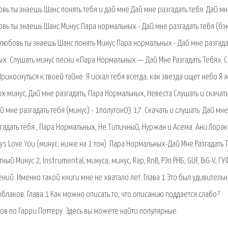
овь ты знаешь Шанс понять тебя и дай мне Дай мне разгадать тебя. Дай м
овь ты знаешь Шанс Минус Пара нормальных - Дай мне разгадать тебя (бэк
ь любовь ты знаешь Шанс понять Минус Пара нормальных - Дай мне разгада
ых. Слушать минус песни «Пара Нормальных — Дай Мне Разгадать Тебя». С
рикоснуться к твоей тайне. Я искал тебя всегда, как звезда ищет небо Я
ых минус, Дай мне разгадать, Пара Нормальных, Невеста Cлушать и скачат
мне разгадать тебя (минус) - 1полутон03:17. Скачать и слушать: Дай мне
згадать тебя., Пара Нормальных, Не Типичный, Нуржан и Асема. Ани Лорак
ays Love You (минус; ниже на 1 тон). Пара Нормальных-Дай Мне Разгадать 
ый Минус 2, Instrumental, минуса, минус, Rap, RnB, РЭп РНБ, GUF, BiG-V, ГУ
ий. Именно такой книги мне не хватало лет. Глава 1 Это был удивитель
блаков. Глава 1 Как можно описать то, что описанию поддается слабо?
ов по Гарри Поттеру. Здесь вы можете найти популярные.