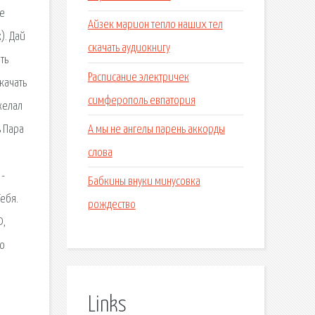
не
Айзек марион тепло наших тел
). Дай
скачать аудиокнигу
ть
Расписание электричек
качать
симферополь евпатория
 желал
А мы не ангелы парень аккорды
ь Пара
слова
 -
Бабкины внуки минусовка
Тебя.
рождество
Ф,
но
Links