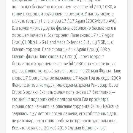
полностью бесплатно в хорошем качестве hd 720, 1080, а
также с хорошим звучанием на русском. У нас вы можете
скачать торрент Папе снова 17 / 17 Again (2009/BDRip-AVC),
D, а также многие другие фильмы абсолютно бесплатно и в
хорошем качестве. Все торрент. Папе снова 17 / 17 Again
(2009) HDRip H.264 Hand Made Extended Cut , 1.36 GB, 1, 0,
Скачать торрент. Папе снова 17 / 17 Again (2009) BDRip.
Скачать фильм Папе снова 17 (2009) через торрент
бесплатно в хорошем качестве hd 1080 вы сможете после
релиза в кино, который запланирован на 28 мая Фильм: Папе
снова 17 Оригинальное название: 17 Again Год выхода: 2009
Жанр: фэнтези, комедия, мелодрама, драма Режиссер: Барр
Стирс В ролях:. Скачать фильм папе снова 17 бесплатно —
это значит подарить себе полтора часа Для просмотра
скриншотов нажмите на описание торрента. Жизнь Майка не
задалась: в 37 лет от него ушла жена, его собственные дети
не разговаривают с ним, работа не приносит удовольствия.
Всё, что осталось. 20 май 2016 Слушая бесконечные