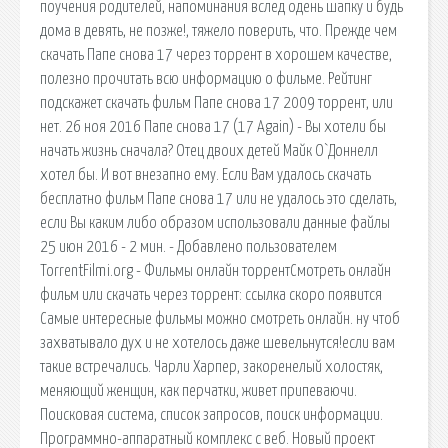
поучения родителей, напоминания вслед одень шапку и будь
дома в девять, не позже!, тяжело поверить, что. Прежде чем
скачать Папе снова 17 через торрент в хорошем качестве,
полезно прочитать всю информацию о фильме. Рейтинг
подскажет скачать фильм Папе снова 17 2009 торрент, или
нет. 26 ноя 2016 Папе снова 17 (17 Again) - Вы хотели бы
начать жизнь сначала? Отец двоих детей Майк О`Доннелл
хотел бы. И вот внезапно ему. Если Вам удалось скачать
бесплатно фильм Папе снова 17 или не удалось это сделать,
если Вы каким либо образом использовали данные файлы
25 июн 2016 - 2 мин. - Добавлено пользователем
TorrentFilmi.org - Фильмы онлайн торрентСмотреть онлайн
фильм или скачать через торрент: ссылка скоро появится
Самые интересные фильмы можно смотреть онлайн. ну чтоб
захватывало дух и не хотелось даже шевельнутся!если вам
такие встречались. Чарли Харпер, закоренелый холостяк,
меняющий женщин, как перчатки, живет припеваючи.
Поисковая сиcтема, список запросов, поиск информации.
Программно-аппаратный комплекс с веб. Новый проект