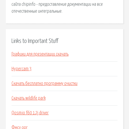
сайта chipinfo - предоставление документации на все
отечественные интегральные.
Links to Important Stuff
Графики для презентации скачать
Hypercam 3
Скачать бесплатно программу очистки
Скачать wildlife park
Qosmio f60 12j driver
Фмсу орг