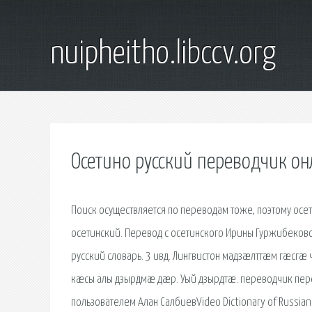
nuipheitho.libccv.org
Осетино русский переводчик о
Поиск осуществляется по переводам тоже, поэтому осе
осетинский. Перевод с осетинского Ирины Гуржибеково
русский словарь. 3 ивд. Лингвистон мадзæлттæм гæсг
кæсы алы дзырдмæ дæр. Уый дзырдтæ. переводчик перево
пользователем Алан СалбиевVideo Dictionary of Russian Eng