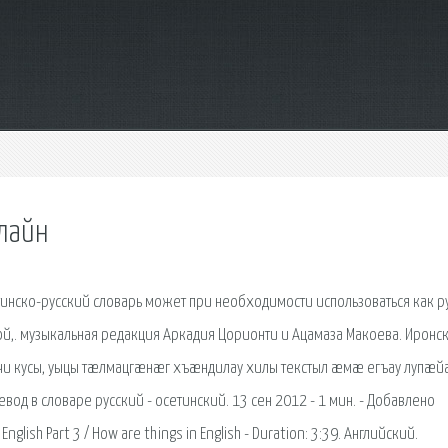
нлайн
тинско-русский словарь может при необходимости использоваться как р
й,. музыкальная редакция Аркадия Цорионти и Ацамаза Макоева. Иронс
æ чи кусы, уыцы тæлмацгæнæг хъæндилау хилы текстыл æмæ егъау лупæ
д в словаре русский - осетинский. 13 сен 2012 - 1 мин. - Добавлено
lish Part 3 / How are things in English - Duration: 3:39. Английский.