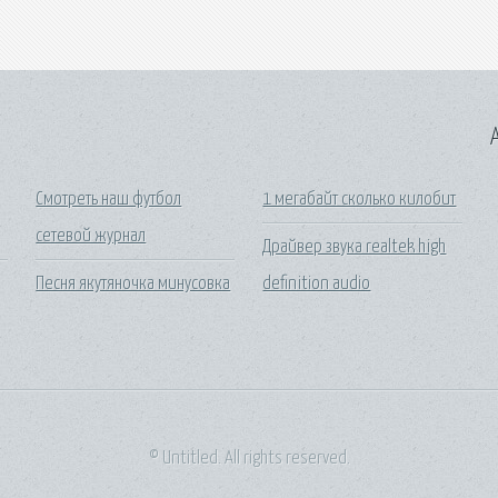
A
Смотреть наш футбол
1 мегабайт сколько килобит
сетевой журнал
Драйвер звука realtek high
Песня якутяночка минусовка
definition audio
© Untitled. All rights reserved.