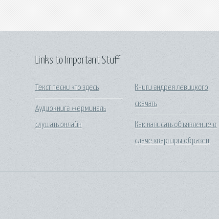
Links to Important Stuff
Текст песни кто здесь
Книги андрея левицкого
скачать
Аудиокнига жерминаль
слушать онлайн
Как написать объявление о
сдаче квартиры образец