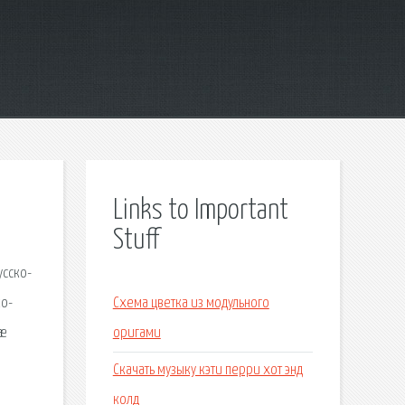
Links to Important
Stuff
усско-
ко-
Схема цветка из модульного
йæ
оригами
Скачать музыку кэти перри хот энд
колд