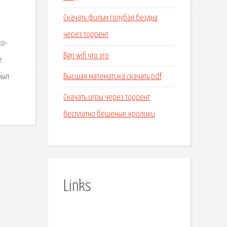
Скачать фильм голубая бездна
через торрент
ко-
Bgn wifi что это
е
Высшая математика скачать pdf
был
Скачать игры через торрент
бесплатно бешеные кролики
Links