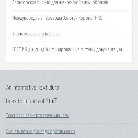
Спонсорское письмо для шенгенской визы: образец
Международные переводы Золотая Корона РНКО.
Экономический английский.
ГОСТ Р 6.30-2003 Унифицированные системы документации.
An Informative Text Blurb
Links to Important Stuff
Текст песни зажгите свечи мишель
Скачать песню роналдо против месси