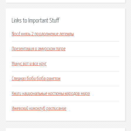
Links to Important Stuff
Nocd князь 2 продолжение легенды
Презентация о амурском тигре
Минус вот и все круг
Спецназ боби боба рингтон
Книги национальные костюмы народов мира
Ижевский киноклуб расписание