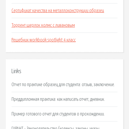
Сертификат качества на металлоконструкции образец
Торрент шерлок холмс с ливановым
Решебник workbook spotlight 4 класс
Links
Отчет по практике образец для студента: отзыв, заключение.
Преддипломная практика: как написать отчет, дневник.
Пример готового отчет для студентов о прохождении.
ГАРАНТ - Законодательство (кодексы, законы, указы.