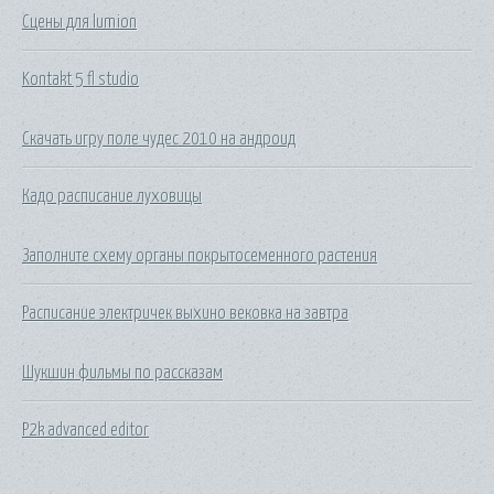
Сцены для lumion
Kontakt 5 fl studio
Скачать игру поле чудес 2010 на андроид
Кадо расписание луховицы
Заполните схему органы покрытосеменного растения
Расписание электричек выхино вековка на завтра
Шукшин фильмы по рассказам
P2k advanced editor