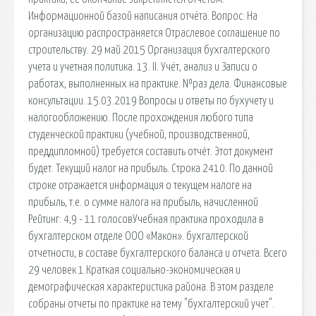
Информационной базой написания отчёта. Вопрос: На
организацию распространяется Отраслевое соглашение по
строительству. 29 май 2015 Организация бухгалтерского
учета и учетная политика. 13. II. Учёт, анализ и Записи о
работах, выполненных на практике. №раз дела. Финансовые
консультации. 15.03.2019 Вопросы и ответы по бухучету и
налогообложению. После прохождения любого типа
студенческой практики (учебной, производственной,
преддипломной) требуется составить отчёт. Этот документ
будет. Текущий налог на прибыль. Строка 2410. По данной
строке отражается информация о текущем налоге на
прибыль, т.е. о сумме налога на прибыль, начисленной
Рейтинг: 4,9 - 11 голосовУчебная практика проходила в
бухгалтерском отделе ООО «Макон». бухгалтерской
отчетности, в составе бухгалтерского баланса и отчета. Всего
29 человек 1.Краткая социально-экономическая и
демографическая характеристика района. В этом разделе
собраны отчеты по практике на тему "бухгалтерский учет".