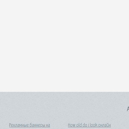
A
Рекламные баннеры на
How old do i look онлайн