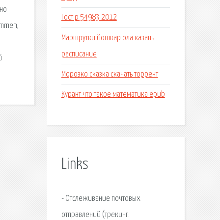
чно
Гост р 54983 2012
ammen,
Маршрутки йошкар ола казань
расписание
й
Морозко сказка скачать торрент
Курант что такое математика epub
Links
- Отслеживание почтовых
отправлений (трекинг.