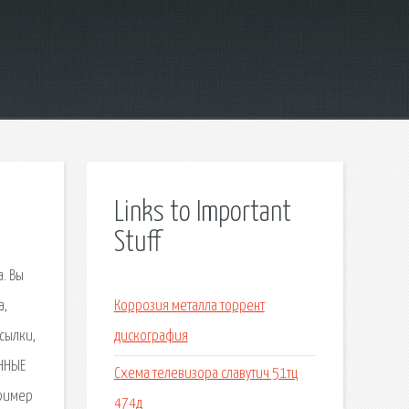
Links to Important
Stuff
. Вы
а,
Коррозия металла торрент
сылки,
дискография
ОННЫЕ
Схема телевизора славутич 51тц
Пример
474д