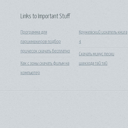
Links to Important Stuff
Программа для
Кружевский искатель книга
парикмахеров подбор
4
причесок скачать бесплатно
Скачать минус песни
Как с зоны скачать фильм на
шахзода тай тай
компьютер