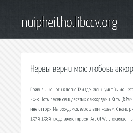
nuipheitho.libccv.org
Нервы верни мою любовь акко
Правильные ноты к песне Там где клен шумит Вы можете
70-х. Ноты песен семидесятых с аккордами. Хиты (В.Раме
мне от горя. Мы рождамся, взрослеем, живем. С нами р
1979-1989 представляет проект Art Of War, посвященн