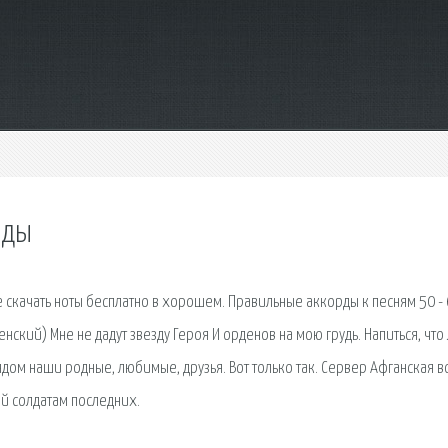
рды
 скачать ноты бесплатно в хорошем. Правильные аккорды к песням 50 - 
нский) Мне не дадут звезду Героя И орденов на мою грудь. Напиться, что 
ядом наши родные, любимые, друзья. Вот только так. Сервер Афганская в
ый солдатам последних.