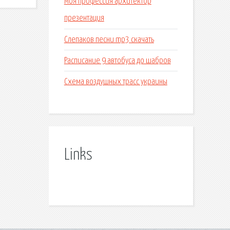
Моя профессия архитектор
презентация
Слепаков песни mp3 скачать
Расписание 9 автобуса до шабров
Схема воздушных трасс украины
Links