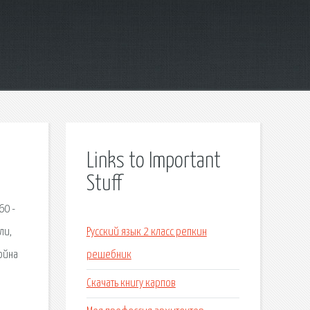
Links to Important
Stuff
60 -
ли,
Русский язык 2 класс репкин
ойна
решебник
Скачать книгу карпов