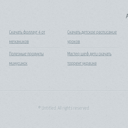
A
Скачать фоллаут 4 от
Скачать детское расписание
механиков
уроков
Полезные продукты
Мастер шеф дети скачать
минусинск
торрент украина
© Untitled. All rights reserved.