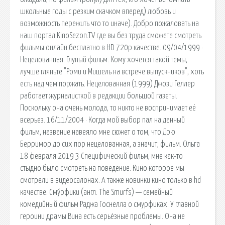
школьные годы с резким скачком вперед) любовь и
возможность пережить что то иначе). Добро пожаловать на
наш портал KinoSezon.TV где вы без труда сможете смотреть
фильмы онлайн бесплатно в HD 720p качестве. 09/04/1999 ·
Нецелованная. Глупый фильм. Кому хочется такой темы,
лучше гляньте "Роми и Мишель на встрече выпускников", хоть
есть над чем поржать. Нецелованная (1999) Джози Геллер
работает журналисткой в редакции большой газеты.
Поскольку она очень молода, то никто не воспринимает её
всерьез. 16/11/2004 · Когда мой выбор пал на данный
фильм, название навеяло мне сюжет о том, что Дрю
Берримор до сих пор нецелованная, а значит, фильм. Ольга
18 февраля 2019 3 Специфический фильм, мне как-то
стыдно было смотреть на поведение. Кино которое мы
смотрели в видеосалонах. А также новинки кино только в hd
качестве. Сму́рфики (англ. The Smurfs) — семейный
комедийный фильм Раджа Госнелла о смурфиках. У главной
героини драмы Вина есть серьёзные проблемы. Она не