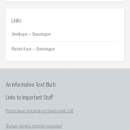
Links
Земфира — Википедия.
Малая Азия — Википедия.
An Informative Text Blurb
Links to Important Stuff
Расписание поездов костанай киев 108
Фильм скачать торрент киносвит