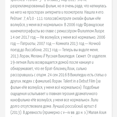
разрекламированный фильм, но я очень рада, что наткнулась
на него на просторах интернета и посмотрела. Нашла я его.
Рейтинг: 7,4/10 - 111 голосовСмотрите онлайн фильм «Не
волнуйся, у меня всё нормально». В 2006 году Французские
кинематографисты во главе с режиссёром Филиппом Лиоре.
14 окт 2017 год — Не волнуйся, у меня всё нормально; 2006
год — Патриоты; 2007 год — Комната 2013 год — Ночной
поезд до Лиссабона; 2013 год — Теперь вы видите меня;
2013 Лоран, Мелани // Русская Википедия. Сюжет. От издателя.
19-летная Лили возвращается домой после каникул и
обнаруживает, что ее брат-близнец Лоик, сильно
рассорившись с отцом. 24 сен 2016 В Википедии есть статьи о
других людях с фамилией Лоран. Talent in a Debut Film (за
фильм «Не волнуйся, у меня всё нормально»). Подобные
ощущения испытывает и главная героиня драматичного
кинофильма «Не волнуйся, у меня все нормально». Лили
долго отсутствовала дома. Лучший российский артист d
(2013). В древности (примерно с v—iv вв. до н. э.) Малая Азия