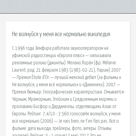
Не волнуйся у меня все нормально википедия
С 1996 года Земфира работала звукооператором на
уфимской радиостанции «Европа плюс» — записывала
рекламные ролики (джинглы). Мелани́ Лора́н (фр. Mélanie
Laurent; род. 21 февраля 1983 (1983-02-21), Париж) 2007
— Премия Étoile d'Or — лучший женский дебют (за фильмы «
Не волнуйся, у меня всё нормально» и «Диккенек»); 2007 —
Премия Люмьер. Географическая характеристика. Омывается
Чёрным, Мраморным, Эгейским и Средиземным морями и
проливами Босфор и Дарданеллы, отделяющими Азию от
Европы. Рейтинг: 7,4/10 - 3 560 голосовНе волнуйся, у меня
всё нормально (2006) — Je vais bien, ne t'en fais pas. Всё о
фильме: дата выхода, трейлеры, фото, актеры. Отзывы
зрителей. Рейтинг: 5 - 1 отзыв13 мар 2017 Это не