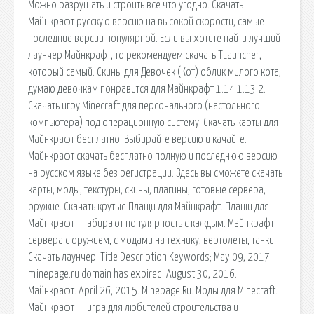
Можно разрушать и строить все что угодно. Скачать
Майнкрафт русскую версию на высокой скорости, самые
последние версии популярной. Если вы хотите найти лучший
лаунчер Майнкрафт, то рекомендуем скачать TLauncher,
который самый. Скины для Девочек (Кот) облик милого кота,
думаю девочкам понравится для Майнкрафт 1.14 1.13.2.
Скачать игру Minecraft для персонального (настольного
компьютера) под операционную систему. Скачать карты для
Майнкрафт бесплатно. Выбирайте версию и качайте.
Майнкрафт скачать бесплатно полную и последнюю версию
на русском языке без регистрации. Здесь вы сможете скачать
карты, моды, текстуры, скины, плагины, готовые сервера,
оружие. Скачать крутые Плащи для Майнкрафт. Плащи для
Майнкрафт - набирают популярность с каждым. Майнкрафт
сервера с оружием, с модами на технику, вертолеты, танки.
Скачать лаунчер. Title Description Keywords; May 09, 2017.
minepage.ru domain has expired. August 30, 2016.
Майнкрафт. April 26, 2015. Minepage.Ru. Моды для Minecraft.
Майнкрафт — игра для любителей строительства и