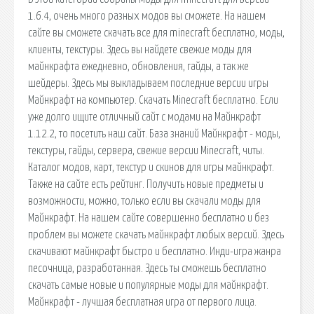
1.6.4, очень много разных модов вы сможете. На нашем
сайте вы сможете скачать все для minecraft бесплатно, моды,
клиенты, текстуры. Здесь вы найдете свежие моды для
майнкрафта ежедневно, обновления, гайды, а так же
шейдеры. Здесь мы выкладываем последние версии игры
Майнкрафт на компьютер. Скачать Minecraft бесплатно. Если
уже долго ищите отличный сайт с модами на Майнкрафт
1.12.2, то посетить наш сайт. База знаний Майнкрафт - моды,
текстуры, гайды, сервера, свежие версии Minecraft, читы.
Каталог модов, карт, текстур и скинов для игры майнкрафт.
Также на сайте есть рейтинг. Получить новые предметы и
возможности, можно, только если вы скачали моды для
Майнкрафт. На нашем сайте совершенно бесплатно и без
проблем вы можете скачать майнкрафт любых версий. Здесь
скачивают майнкрафт быстро и бесплатно. Инди-игра жанра
песочница, разработанная. Здесь ты сможешь бесплатно
скачать самые новые и популярные моды для майнкрафт.
Майнкрафт - лучшая бесплатная игра от первого лица.