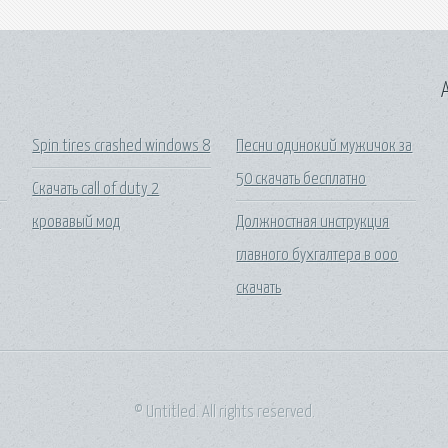
A
Spin tires crashed windows 8
Песни одинокий мужичок за
50 скачать бесплатно
Скачать call of duty 2
а
кровавый мод
Должностная инструкция
главного бухгалтера в ооо
скачать
© Untitled. All rights reserved.