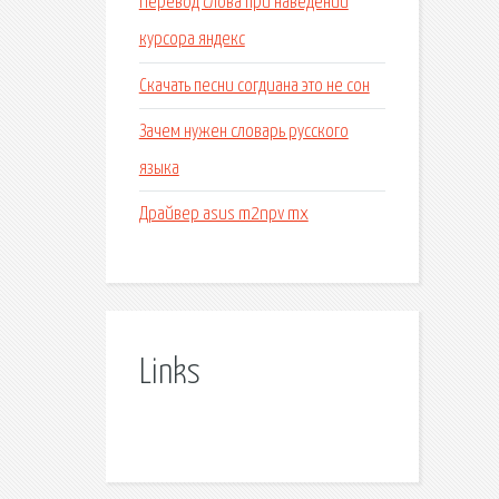
Перевод слова при наведении
курсора яндекс
Скачать песни согдиана это не сон
Зачем нужен словарь русского
языка
Драйвер asus m2npv mx
Links