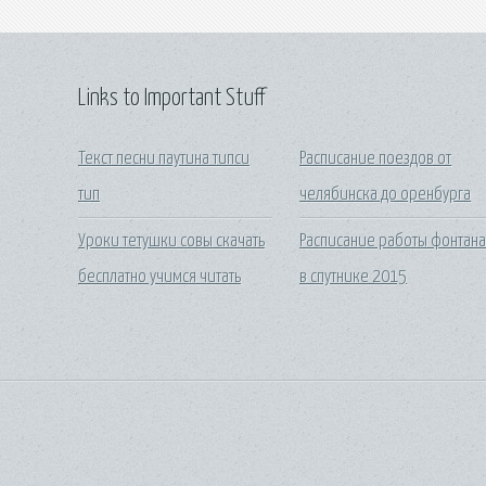
Links to Important Stuff
Текст песни паутина типси
Расписание поездов от
тип
челябинска до оренбурга
Уроки тетушки совы скачать
Расписание работы фонтан
бесплатно учимся читать
в спутнике 2015