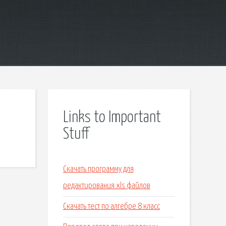
Links to Important
Stuff
Скачать программу для
редактирования xls файлов
Скачать тест по алгебре 8 класс