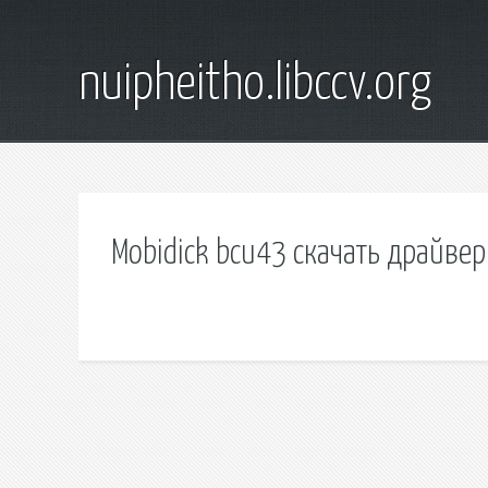
nuipheitho.libccv.org
Mobidick bcu43 скачать драйвер