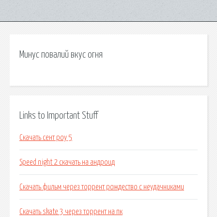
Минус повалий вкус огня
Links to Important Stuff
Скачать сент роу 5
Speed night 2 скачать на андроид
Скачать фильм через торрент рождество с неудачниками
Скачать skate 3 через торрент на пк