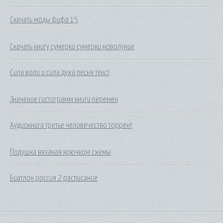
Скачать моды фифа 15
Скачать книгу сумерки сумерки новолуние
Сила воли и сила духа песня текст
Значение гистограмм книги перемен
Аудиокнига третье человечество торрент
Подушка вязаная крючком схемы
Биатлон россия 2 расписание