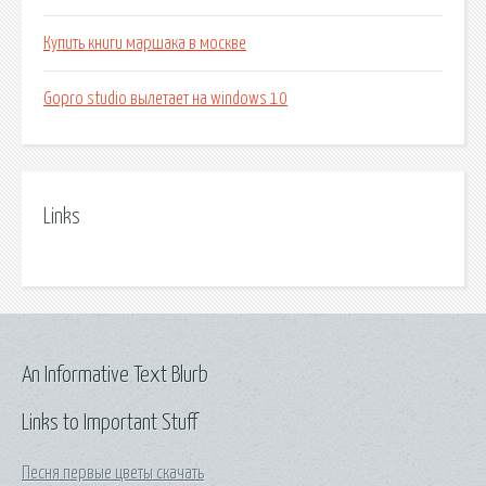
Купить книги маршака в москве
Gopro studio вылетает на windows 10
Links
An Informative Text Blurb
Links to Important Stuff
Песня первые цветы скачать