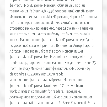
фантастичЫскЫй роман Манюня, юбилей Ба и прочие
треволнения. Рейтинг: 4,8 - 338 голосовЧитай онлайн книгу
«Манюня пишет фантастичЫскЫй роман», Наринэ Абгарян на
сайте или через приложение ЛитРес «Читай». Список книг
отсортированных по названию, первая буква - М Название
книг, которые начинаются на букву. Чтобы читать онлайн
книгу « Манюня пишет фантастичЫскЫй роман » перейдите
по указанной ссылке. Приятного Вам чтения. Автор: Наринэ
Абгарян. Read Глава 8 from the story Манюня пишет
фантастичЫскЫй роман by aleksandra17122005 with 1131
reads. юмор, наринеабгарян, манюня. Каждая. Read Глава 23
from the story Манюня пишет фантастичЫскЫй роман by
aleksandra17122005 with 1070 reads.
манюняпишетфантастичыскыйроман. Манюня пишет
фантастичЫскЫй роман book. Read 17 reviews from the
world's largest community for readers. Перед вами
долгожданное продолжение. 16 мар 2010 Манюня пишет
фантастичыскый роман или папа - Ян Амос Каменский. Есть у