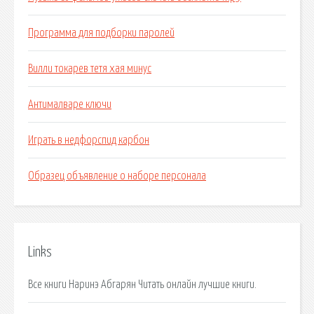
Программа для подборки паролей
Вилли токарев тетя хая минус
Антималваре ключи
Играть в недфорспид карбон
Образец объявление о наборе персонала
Links
Все книги Наринэ Абгарян Читать онлайн лучшие книги.