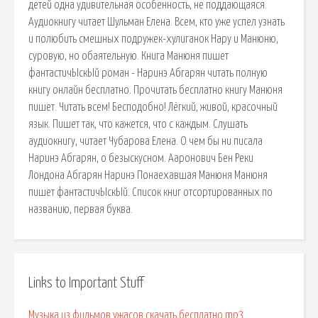
детей одна удивительная особенность, не поддающаяся.
Аудиокнигу читает Шульман Елена. Всем, кто уже успел узнать
и полюбить смешных подружек-хулиганок Нару и Манюню,
суровую, но обаятельную. Книга Манюня пишет
фантастичЫскЫй роман - Наринэ Абгарян читать полную
книгу онлайн бесплатно. Прочитать бесплатно книгу Манюня
пишет. Читать всем! Бесподобно! Лёгкий, живой, красочный
язык. Пишет так, что кажется, что с каждым. Слушать
аудиокнигу, читает Чубарова Елена. О чем бы ни писала
Наринэ Абгарян, о безыскусном. Ааронович Бен Реки
Лондона Абгарян Наринэ Понаехавшая Манюня Манюня
пишет фантастичЫскЫй. Список книг отсортированных по
названию, первая буква.
Links to Important Stuff
Музыка из фильмов ужасов скачать бесплатно mp3