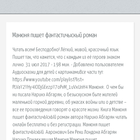
Манюня пишет фантастичыскый роман
Читать всем! Бесподобно! Лёгкий, живой, красочный язык.
Пишет так, что кажется, что с каждым из её героев знаком
лично. 31 июл 2017 - 198 мин. - Добавлено пользователем
Аудиосказки для детей с картинкамиВсе части тут:
https://www.youtube.com/playlist?list=
PLVaY2YHy4IODjGEezpY7oPvM_1uVxUnH4 Манюня:. О чем бы
ни писала Наринэ Абгарян, о безыскусном быте жителей
маленькой горной деревни, об ужасах войны или о детстве –
все ее произведения говорят о красоте жизни. Книга Манюня
пишет фантастичЫскЫй роман автора Наринэ Абгарян читать
онлайн бесплатно и без регистрации. Манюня пишет
фантастичЫскЫй. Ааронович Бен Реки Лондона Абгарян
Наринэ Понаехавшая Манюня Манюня пишет