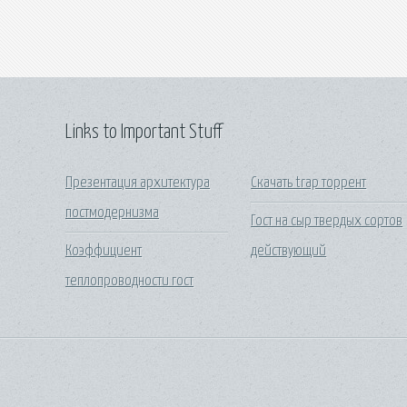
Links to Important Stuff
Презентация архитектура
Скачать trap торрент
постмодернизма
Гост на сыр твердых сортов
Коэффициент
действующий
теплопроводности гост