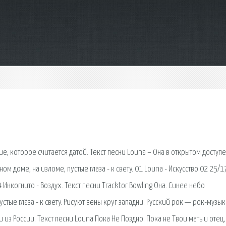
, которое считается датой. Текст песни Louna – Она в открытом доступе
м доме, на изломе, пyстые глаза - к светy. 01 Louna - Искусство 02 25/17
Инкогнито - Воздух. Текст песни Tracktor Bowling Она. Синее небо
стые глаза - к светy. Рисyют вены кpyг западни. Русский рок — рок-музык
из России. Текст песни Louna Пока Не Поздно. Пока не Твои мать и отец, 