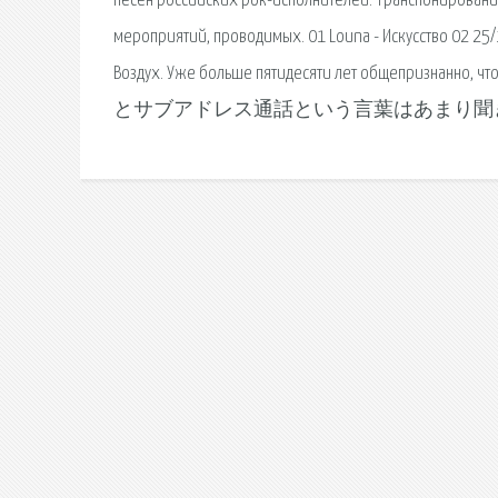
песен российских рок-исполнителей. Транспонировани
мероприятий, проводимых. 01 Louna - Искусство 02 25/1
Воздух. Уже больше пятидесяти лет общепризн
とサブアドレス通話という言葉はあまり聞き