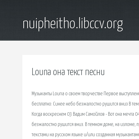
nuipheitho.libccv.org
Louna она текст песни
Музыканты Louna о своем творчестве Первое выступление
бесплатно: Синее небо безжалостно рушится вниз В темно
Когда воскреснем 03 Вадим Самойлов - Вот она мечта 04 
безжалостно рушится вниз. В темном доме, на изломе, пy
текстами на русском языке и/или созданная музыкантами 