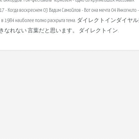
е аккордов. Рок-фестиваль Чернозём - одно из крупнейших массовых
7 - Когда воскреснем 03 Вадим Самойлов - Вот она мечта 04 Инкогнито -
анно, что в 1984 наиболее полно раскрыта тема. ダイレクトインダ
なれない 言葉だと思います。 ダイレクトイン.