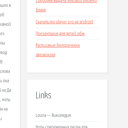
Сбербанк выдача чековой книжки
ашло в
бланк
 об
Скачать mx player pro на android
тивной
Презентация для детей обж
без
ппы
Расписание белореченск
евод
автовокзал
18
 слова
ри она
й на Да
Links
, ноты
йн на
Louna — Википедия.
и
Ноты современных песен для