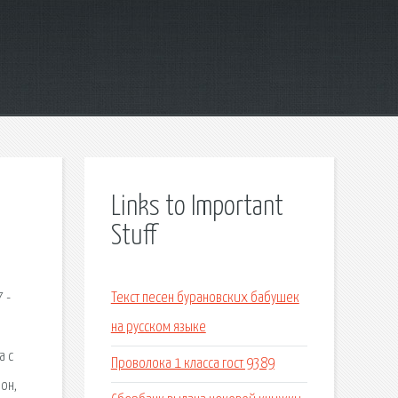
Links to Important
Stuff
 -
Текст песен бурановских бабушек
на русском языке
а с
Проволока 1 класса гост 9389
он,