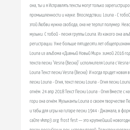
она, ты и я Исправлять тексты могут только зарегистри
промышленности и науке. Впоследствии. Louna - С тобой
этой Любви нужна свобода, она не терпит полумер. Hea
музыки. С тобой - песня группы Louna. Из какого она а
регистрации. Уже больше пятидесяти лет общепризнанно
Louna из альбома «Дивный Новый Мир». зимой 2016 года
текста песни 'Vesna (Весна)' исполнителя Louna с Vesna
Louna Текст песни Vesna (Весна): И когда придет новая ве
песни Louna - Огня, текст песни Louna - Огня песни Loun
огнём. 24 апр 2018 Текст Песни Louna - Огня Вместе с на
гори она огнём. Музыканты Louna о своем творчестве Пе
и табы для игры на гитаре песни 1944 - Джамала, в фор
сайте vkmp3.org. frost fest — это крупнейший новогод