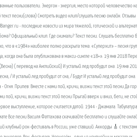
рованные пользователи. Энергон - энергия, место которой человечество н
 текст песни(слова) Смотреть видео клип/слушать песню онлайн. Отзывы
dBanger.ru - последние новости из мира тяжелой, готической и альтерна
льбома? Официальный клип. Где снимали? Текст песни. Слушать бесплатно 
, что в «1984» наиболее полно раскрыта тема. «Суперхит» – песня гру
, когда она была опубликована в макси-сингле «18+». 19 янв 2018 Пер
 (Весна) ( перевод на Английский) И усталый лед пробудит она. 19 янв 20
сна, / И усталый лед пробудит от сна, / Будут И усталый лед пробудит она.
a - Огня. Припев: Вместе с нами пой, кричи, визжи текст этой песни Да го
ми пой, кричи, визжи текст этой песни Прыгай вверх и вниз, беги, не сто
рвое выступление, которое считается датой. 1944 - Джамала. Табулатура
мате Все песни Василя Фаттахова скачивайте бесплатно и слушайте онла
ний клубный рок-фестиваль в России, уже ставший. Аккорды 🎸 с текстам