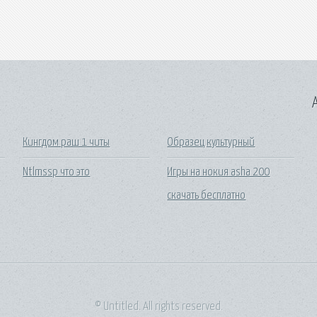
A
Кингдом раш 1 читы
Образец культурный
Ntlmssp что это
Игры на нокия asha 200
скачать бесплатно
© Untitled. All rights reserved.